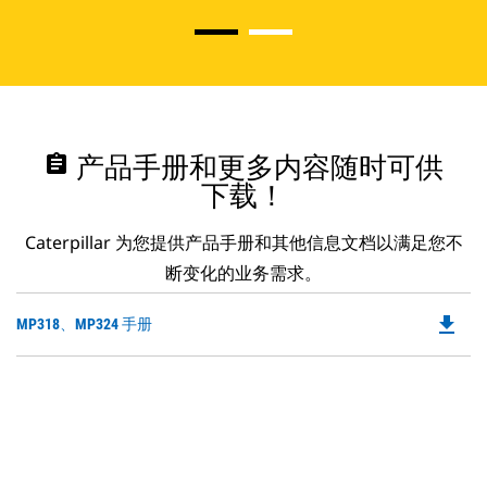
assignment
产品手册和更多内容随时可供
下载！
Caterpillar 为您提供产品手册和其他信息文档以满足您不
断变化的业务需求。
file_download
Do
MP318、MP324 手册
P
O
in
a
N
Ta