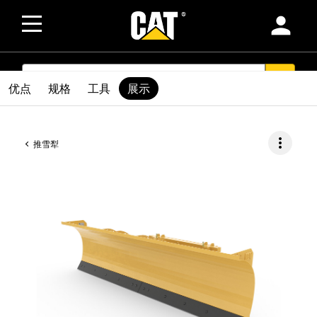
person
SEARCH
search
优点
规格
工具
展示
more_vert
推雪犁