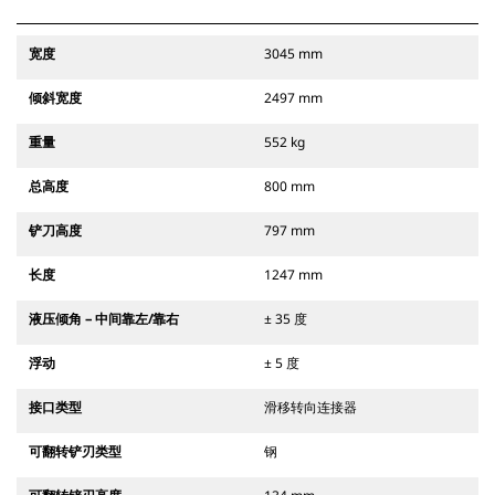
宽度
3045 mm
倾斜宽度
2497 mm
重量
552 kg
总高度
800 mm
铲刀高度
797 mm
长度
1247 mm
液压倾角 – 中间靠左/靠右
± 35 度
浮动
± 5 度
接口类型
滑移转向连接器
可翻转铲刃类型
钢