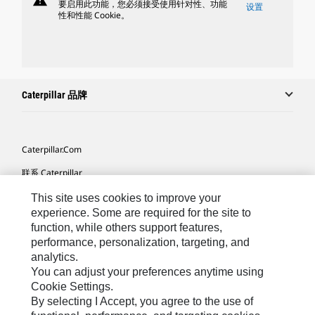
warning
要启用此功能，您必须接受使用针对性、功能
设置
性和性能 Cookie。
Caterpillar 品牌
Caterpillar.com
联系 Caterpillar
我的营销首选项
This site uses cookies to improve your
experience. Some are required for the site to
站点地图
function, while others support features,
performance, personalization, targeting, and
Cookie Settings
analytics.
法律
You can adjust your preferences anytime using
Cookie Settings.
隐私
By selecting I Accept, you agree to the use of