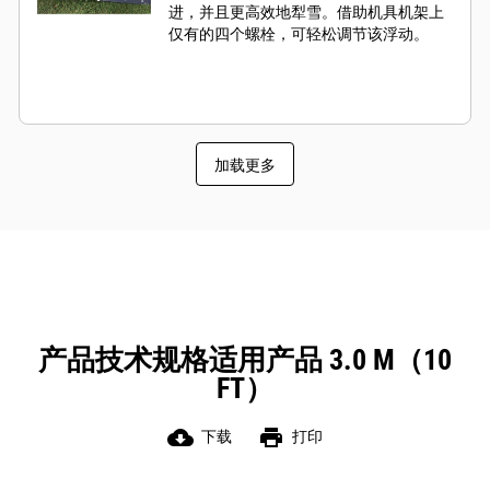
进，并且更高效地犁雪。借助机具机架上
仅有的四个螺栓，可轻松调节该浮动。
加载更多
产品技术规格适用产品 3.0 M（10
FT）
cloud_download
print
下载
打印