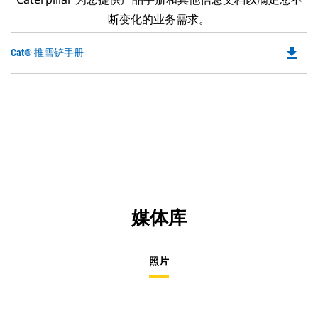
断变化的业务需求。
file_download
Do
Cat® 推雪铲手册
P
O
in
a
N
Ta
媒体库
照片