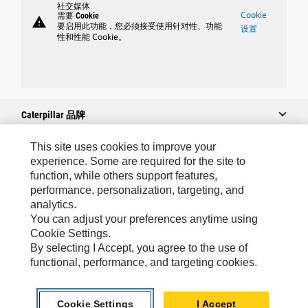
社交媒体
Cookie
需要 Cookie
warning
要启用此功能，您必须接受使用针对性、功能
设置
性和性能 Cookie。
Caterpillar 品牌
This site uses cookies to improve your
experience. Some are required for the site to
Caterpillar.com
function, while others support features,
performance, personalization, targeting, and
联系 Caterpillar
analytics.
我的营销首选项
You can adjust your preferences anytime using
Cookie Settings.
站点地图
By selecting I Accept, you agree to the use of
Cookie Settings
functional, performance, and targeting cookies.
法律
Cookie Settings
I Accept
隐私