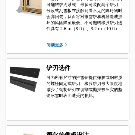
可翻转铲刃系统，最多可装配两个铲刃。
分段式刮雪板在接触到看不见的障碍物时
会弹回去，从而将对推雪铲和机器造成损
坏的风险降至最低。不可翻转橡胶铲刃选
件具有 2.6 m（8 ft）、3.2 m（10 ft）和
3.8 m（12 ft）三种尺寸，适合所有使用
滑移转向连接器的机型。
阅读更多
铲刃选件
可为所有尺寸的推雪铲提供橡胶或钢材质
的螺栓固定式铲刃。橡胶铲刃最大限度地
减少了钢制铲刃在切割或抛掷被压实的坚
硬冰雪时表面遭受的损坏。
简化的侧板设计