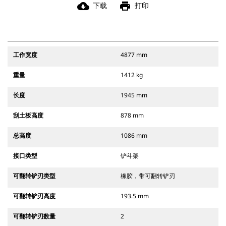
cloud_download
print
下载
打印
工作宽度
4877 mm
重量
1412 kg
长度
1945 mm
刮土板高度
878 mm
总高度
1086 mm
接口类型
铲斗架
可翻转铲刃类型
橡胶，带可翻转铲刃
可翻转铲刃高度
193.5 mm
可翻转铲刃数量
2