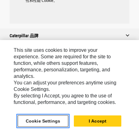
性和性能 Cookie。
Caterpillar 品牌
This site uses cookies to improve your
experience. Some are required for the site to
Caterpillar.com
function, while others support features,
performance, personalization, targeting, and
联系 Caterpillar
analytics.
我的营销首选项
You can adjust your preferences anytime using
Cookie Settings.
站点地图
By selecting I Accept, you agree to the use of
Cookie Settings
functional, performance, and targeting cookies.
法律
Cookie Settings
I Accept
隐私