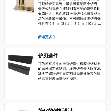
可翻转铲刃系统，最多可装配两个铲刃。
分段式刮雪板在接触到看不见的障碍物时
会弹回去，从而将对推雪铲和机器造成损
坏的风险降至最低。不可翻转橡胶铲刃选
件具有 2.6 m（8 ft）、3.2 m（10 ft）和
3.8 m（12 ft）三种尺寸，适合所有使用
滑移转向连接器的机型。
阅读更多
铲刃选件
可为所有尺寸的推雪铲提供橡胶或钢材质
的螺栓固定式铲刃。橡胶铲刃最大限度地
减少了钢制铲刃在切割或抛掷被压实的坚
硬冰雪时表面遭受的损坏。
简化的侧板设计