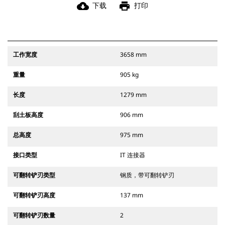
cloud_download
print
下载
打印
工作宽度
3658 mm
重量
905 kg
长度
1279 mm
刮土板高度
906 mm
总高度
975 mm
接口类型
IT 连接器
可翻转铲刃类型
钢质，带可翻转铲刃
可翻转铲刃高度
137 mm
可翻转铲刃数量
2