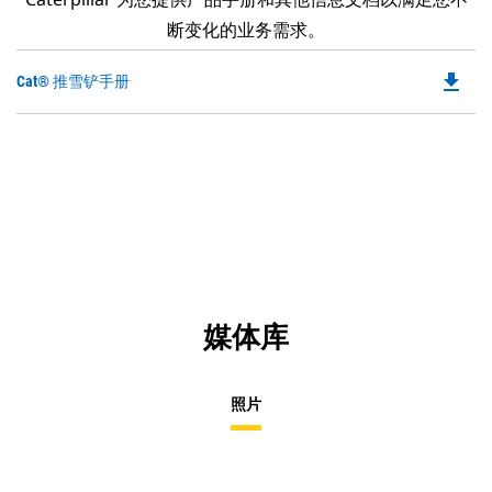
断变化的业务需求。
file_download
Do
Cat® 推雪铲手册
P
O
in
a
N
Ta
媒体库
照片