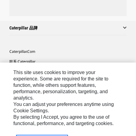
Caterpillar 品牌
Caterpillar.com
联系 Caterpillar
我的营销首选项
This site uses cookies to improve your
experience. Some are required for the site to
站点地图
function, while others support features,
performance, personalization, targeting, and
Cookie Settings
analytics.
法律
You can adjust your preferences anytime using
Cookie Settings.
隐私
By selecting I Accept, you agree to the use of
functional, performance, and targeting cookies.