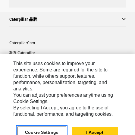
Caterpillar 品牌
Caterpillar.com
联系 Caterpillar
我的营销首选项
This site uses cookies to improve your
experience. Some are required for the site to
站点地图
function, while others support features,
performance, personalization, targeting, and
Cookie Settings
analytics.
法律
You can adjust your preferences anytime using
Cookie Settings.
隐私
By selecting I Accept, you agree to the use of
functional, performance, and targeting cookies.
Africa, Middle East ‧ Chinese
© 2026 Caterpillar. 保留所有权利
Cookie Settings
I Accept