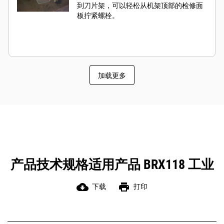
到刀片架，可以轻松从机架顶部的检修面
板拧紧螺栓。
加载更多
产品技术规格适用产品 BRX118 工业
cloud_download
print
下载
打印