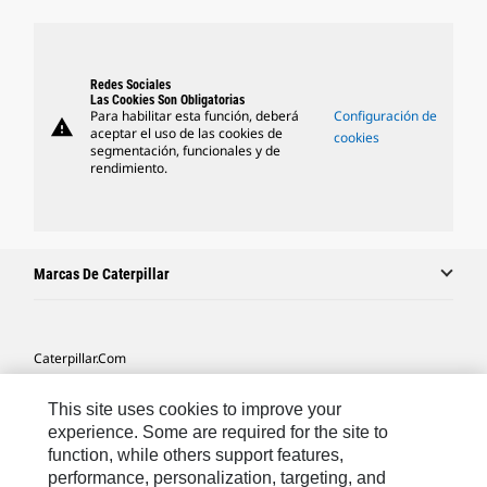
Redes Sociales
Las Cookies Son Obligatorias
Para habilitar esta función, deberá
Configuración de
warning
aceptar el uso de las cookies de
cookies
segmentación, funcionales y de
rendimiento.
Marcas De Caterpillar
Caterpillar.com
Contacto Caterpillar
This site uses cookies to improve your
Mis Preferencias De Marketing
experience. Some are required for the site to
function, while others support features,
Mapa Del Sitio
performance, personalization, targeting, and