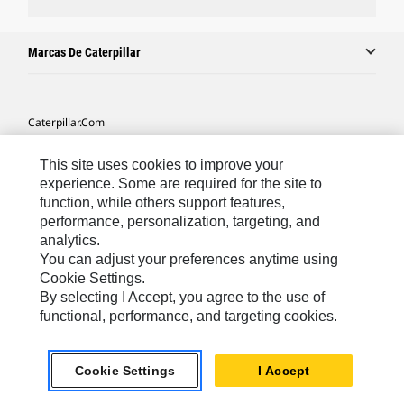
Marcas De Caterpillar
Caterpillar.com
Contacto Caterpillar
This site uses cookies to improve your
Mis Preferencias De Marketing
experience. Some are required for the site to
function, while others support features,
Mapa Del Sitio
performance, personalization, targeting, and
analytics.
Cookie Settings
You can adjust your preferences anytime using
Aviso Legal
Cookie Settings.
By selecting I Accept, you agree to the use of
Privacidad
functional, performance, and targeting cookies.
Europe-Spanish
© 2026 Caterpillar. Reservados todos los derechos
Cookie Settings
I Accept