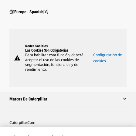
Europe ‧ Spanish
Redes Sociales
Las Cookies Son Obligatorias
Para habilitar esta función, deberá
Configuración de
warning
aceptar el uso de las cookies de
cookies
segmentación, funcionales y de
rendimiento.
Marcas De Caterpillar
Caterpillar.com
Contacto Caterpillar