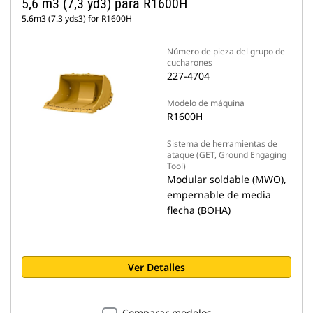
5,6 m3 (7,3 yd3) para R1600H
5.6m3 (7.3 yds3) for R1600H
Número de pieza del grupo de
cucharones
227-4704
Modelo de máquina
R1600H
Sistema de herramientas de
ataque (GET, Ground Engaging
Tool)
Modular soldable (MWO),
empernable de media
flecha (BOHA)
Ver Detalles
Comparar modelos