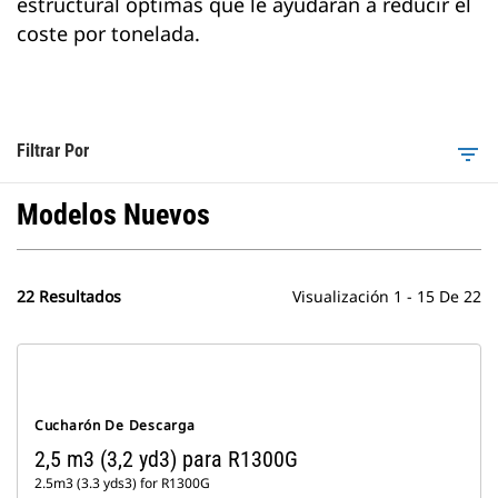
estructural óptimas que le ayudarán a reducir el
coste por tonelada.
Filtrar Por
filter_list
Modelos Nuevos
22 Resultados
Visualización 1 - 15 De 22
Cucharón De Descarga
2,5 m3 (3,2 yd3) para R1300G
2.5m3 (3.3 yds3) for R1300G