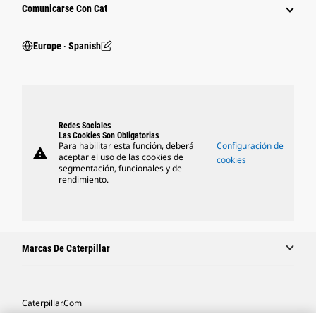
Comunicarse Con Cat
Europe ‧ Spanish
Redes Sociales
Las Cookies Son Obligatorias
Para habilitar esta función, deberá
Configuración de
warning
aceptar el uso de las cookies de
cookies
segmentación, funcionales y de
rendimiento.
Marcas De Caterpillar
Caterpillar.com