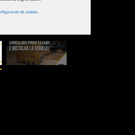
nfiguración de cookies
2
De
2