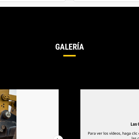
GALERÍA
Las 
Para ver los vídeos, haga clic
las 