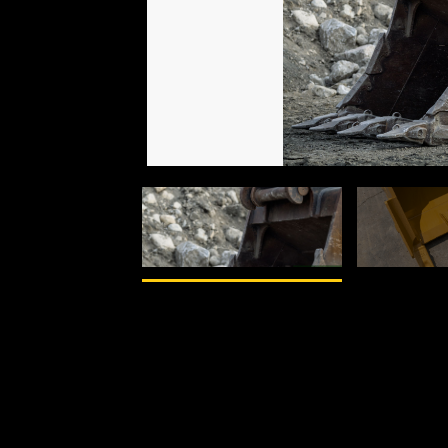
1
De
2