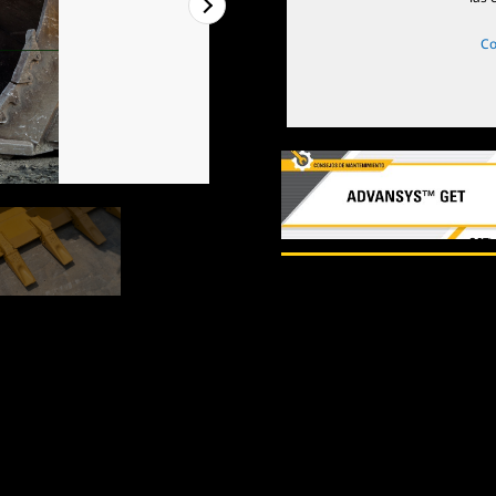
Co
1
De
2
2
De
2