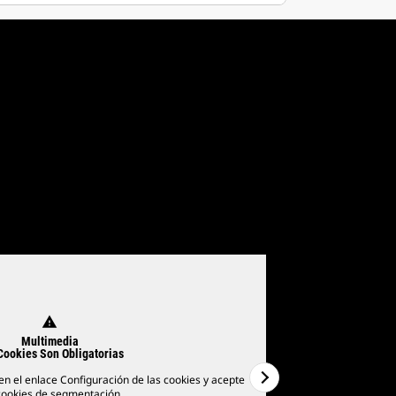
warning
Multimedia
Cookies Son Obligatorias
 en el enlace Configuración de las cookies y acepte
Para ver los vídeo
cookies de segmentación