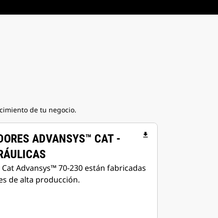
cimiento de tu negocio.
file_download
DORES ADVANSYS™ CAT -
RÁULICAS
 Cat Advansys™ 70-230 están fabricadas
es de alta producción.