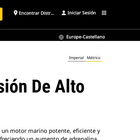
Iniciar Sesión
place
apps
Encontrar Distribuidor
Europe-Castellano
Imperial
Métrico
sión De Alto
 un motor marino potente, eficiente y
ofreciendo un aumento de adrenalina