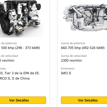
de potencia
Gama de potencia
- 500 bhp (298 - 373 bkW)
660-705 bhp (492-526 bkW)
de velocidad
Gama de velocidad
0 rev/min
2300 rev/min
ones
Emisiones
I, Tier 3 de la EPA de EE.
IMO II
RCD II, II de China
Ver Detalles
Ver Detalles