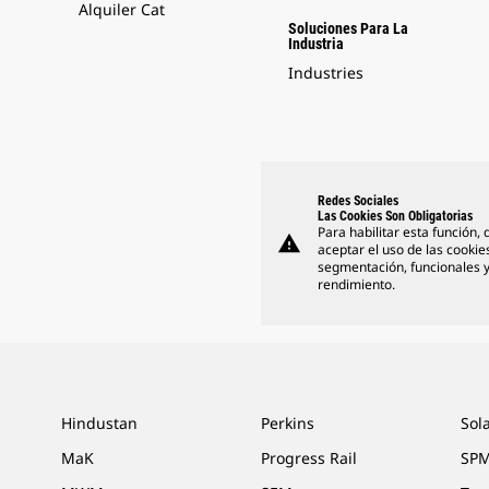
Alquiler Cat
Soluciones Para La
Industria
Industries
Redes Sociales
Las Cookies Son Obligatorias
Para habilitar esta función,
warning
aceptar el uso de las cookie
segmentación, funcionales 
rendimiento.
Hindustan
Perkins
Sol
MaK
Progress Rail
SPM