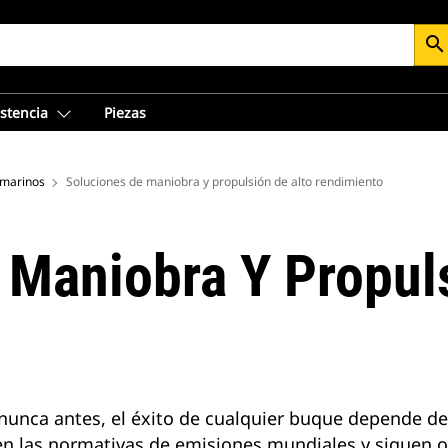
search
istencia
Piezas
 marinos
Soluciones de maniobra y propulsión de alto rendimiento
 Maniobra Y Propul
unca antes, el éxito de cualquier buque depende de
n las normativas de emisiones mundiales y siguen 