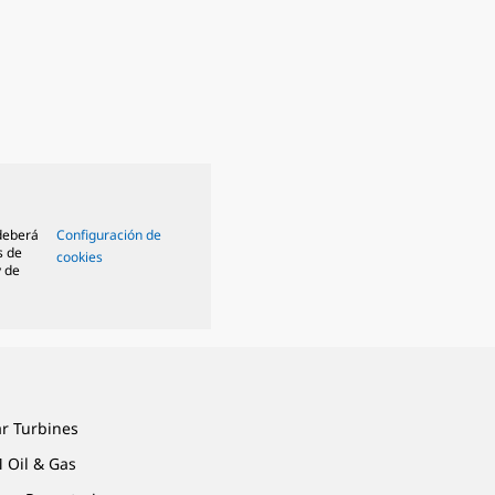
 deberá
Configuración de
s de
cookies
y de
ar Turbines
 Oil & Gas