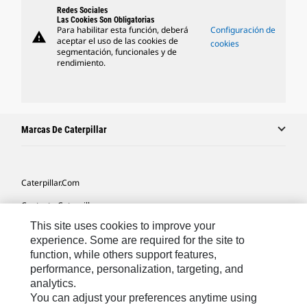
Redes Sociales
Las Cookies Son Obligatorias
Para habilitar esta función, deberá
Configuración de
warning
aceptar el uso de las cookies de
cookies
segmentación, funcionales y de
rendimiento.
Marcas De Caterpillar
Caterpillar.com
Contacto Caterpillar
This site uses cookies to improve your
Mis Preferencias De Marketing
experience. Some are required for the site to
Mapa Del Sitio
function, while others support features,
performance, personalization, targeting, and
Cookie Settings
analytics.
Aviso Legal
You can adjust your preferences anytime using