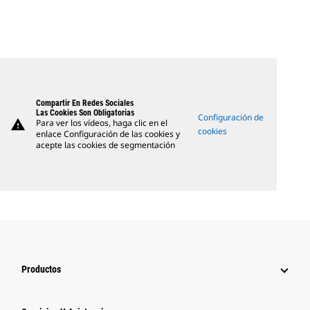
Compartir En Redes Sociales
Las Cookies Son Obligatorias
Configuración de
warning
Para ver los vídeos, haga clic en el
cookies
enlace Configuración de las cookies y
acepte las cookies de segmentación
Productos