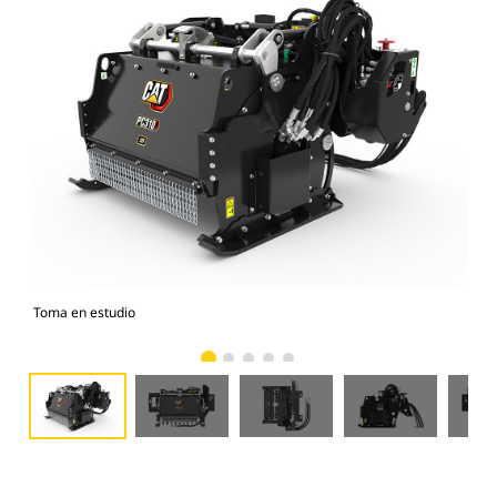
Toma en estudio
Vist