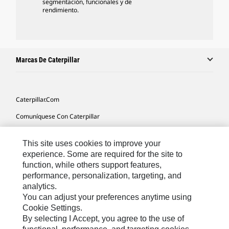
segmentación, funcionales y de
rendimiento.
Marcas De Caterpillar
Caterpillar.com
Comuníquese Con Caterpillar
Mis Preferencias De Marketing
This site uses cookies to improve your
Mapa Del Sitio
experience. Some are required for the site to
function, while others support features,
Cookie Settings
performance, personalization, targeting, and
Avisos Legales
analytics.
You can adjust your preferences anytime using
Privacidad
Cookie Settings.
By selecting I Accept, you agree to the use of