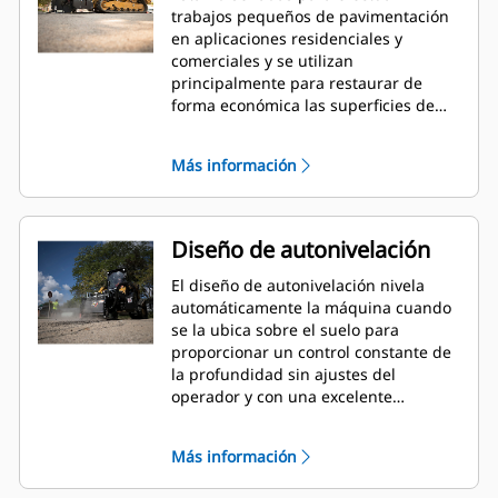
trabajos pequeños de pavimentación
en aplicaciones residenciales y
comerciales y se utilizan
principalmente para restaurar de
forma económica las superficies de
asfalto y hormigón. Son ideales para
fresar protuberancias o
Más información
imperfecciones en pavimentos
expandidos antes de repavimentarlos,
eliminar pavimentos deteriorados,
eliminar franjas de carriles de tráfico y
Diseño de autonivelación
trabajos en los que las restricciones
de peso limitan el uso de perfiladoras
El diseño de autonivelación nivela
dedicadas.
automáticamente la máquina cuando
se la ubica sobre el suelo para
proporcionar un control constante de
la profundidad sin ajustes del
operador y con una excelente
retención de desperdicios.
Más información