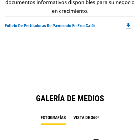
documentos informativos disponibles para su negocio
en crecimiento.
file_download
Do
Folleto De Perfiladoras De Pavimento En Frío Cat®
P
O
in
a
N
Ta
GALERÍA DE MEDIOS
FOTOGRAFÍAS
VISTA DE 360º