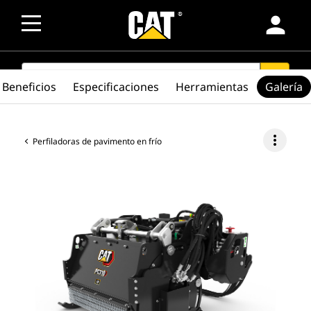
person
SEARCH
search
Beneficios
Especificaciones
Herramientas
Galería
more_vert
Perfiladoras de pavimento en frío