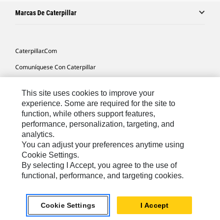
Marcas De Caterpillar
Caterpillar.com
Comuníquese Con Caterpillar
Mis Preferencias De Marketing
This site uses cookies to improve your
Mapa Del Sitio
experience. Some are required for the site to
function, while others support features,
Cookie Settings
performance, personalization, targeting, and
Avisos Legales
analytics.
You can adjust your preferences anytime using
Privacidad
Cookie Settings.
By selecting I Accept, you agree to the use of
functional, performance, and targeting cookies.
Latin America -
© 2026 Caterpillar. Todos los derechos
Español
reservados.
Cookie Settings
I Accept
chat_bubble
Chat