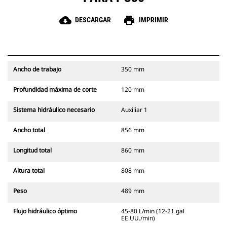
cloud_download
print
DESCARGAR
IMPRIMIR
Ancho de trabajo
350 mm
Profundidad máxima de corte
120 mm
Sistema hidráulico necesario
Auxiliar 1
Ancho total
856 mm
Longitud total
860 mm
Altura total
808 mm
Peso
489 mm
Flujo hidráulico óptimo
45-80 L/min (12-21 gal
EE.UU./min)