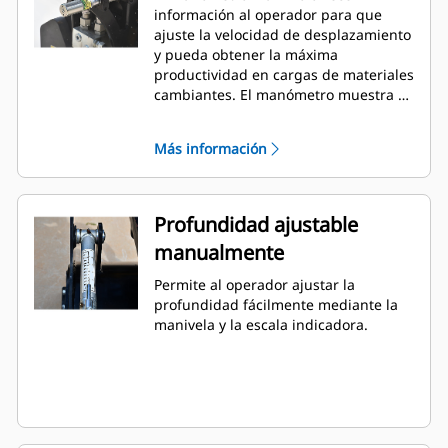
información al operador para que
ajuste la velocidad de desplazamiento
y pueda obtener la máxima
productividad en cargas de materiales
cambiantes. El manómetro muestra el
rendimiento de la perfiladora de
pavimento en condiciones de tiempo
Más información
real y es visible desde la cabina.
Estándar en todos los modelos.
Profundidad ajustable
manualmente
Permite al operador ajustar la
profundidad fácilmente mediante la
manivela y la escala indicadora.