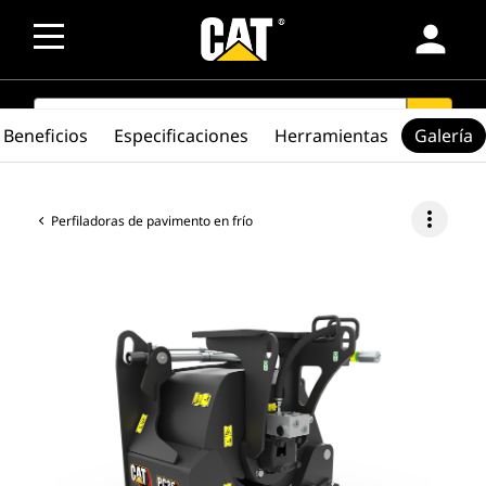
person
SEARCH
search
Beneficios
Especificaciones
Herramientas
Galería
more_vert
Perfiladoras de pavimento en frío