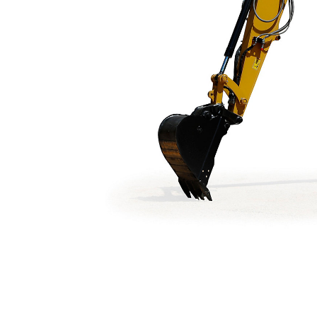
307.5
Ben
Cambiar modelo