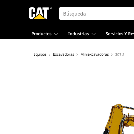
SEARCH
Productos
Industrias
Servicios Y R
Equipos
Excavadoras
Miniexcavadoras
307.5