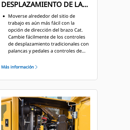
DESPLAZAMIENTO DE LA
DIRECCIÓN DEL BRAZO
Moverse alrededor del sitio de
trabajo es aún más fácil con la
opción de dirección del brazo Cat.
Cambie fácilmente de los controles
de desplazamiento tradicionales con
palancas y pedales a controles de
palanca universal con solo presionar
un botón. El beneficio de menos
Más información
esfuerzo y mejor control está al
alcance de las manos.