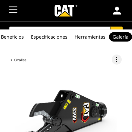
person
SEARCH
search
Beneficios
Especificaciones
Herramientas
Galería
more_vert
Cizallas