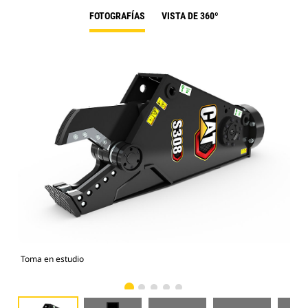
FOTOGRAFÍAS
VISTA DE 360º
Toma en estudio
Vist