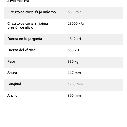
alivio máxima
Circuito de corte: flujo máximo
60 L/min
Circuito de corte: máxima
25000 kPa
presión de alivio
Fuerza en la garganta
1812 kN
Fuerza del vértice
653 kN
Peso
550 kg
Altura
667 mm
Longitud
1709 mm
Ancho
390 mm