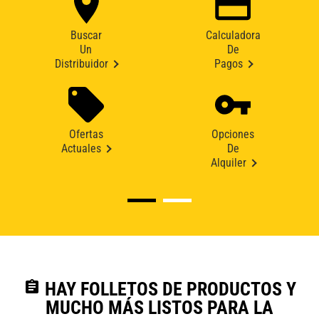
Buscar
Calculadora
Un
De
Distribuidor
Pagos
Ofertas
Opciones
Actuales
De
Alquiler
assignment
HAY FOLLETOS DE PRODUCTOS Y
MUCHO MÁS LISTOS PARA LA