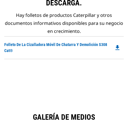
DESCARGA.
Hay folletos de productos Caterpillar y otros
documentos informativos disponibles para su negocio
en crecimiento.
Do
Folleto De La Cizalladora Móvil De Chatarra Y Demolición S308
file_download
P
Cat®
O
in
a
N
Ta
GALERÍA DE MEDIOS