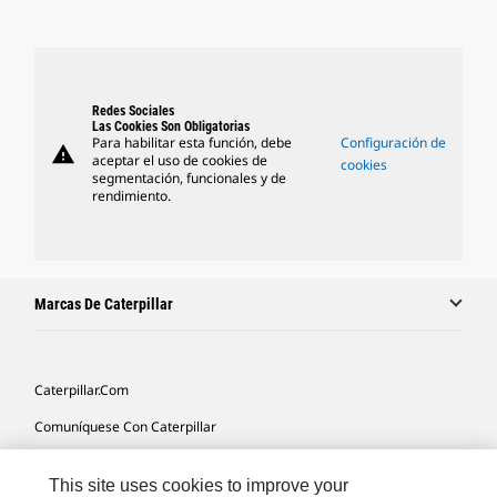
Redes Sociales
Las Cookies Son Obligatorias
Para habilitar esta función, debe
Configuración de
warning
aceptar el uso de cookies de
cookies
segmentación, funcionales y de
rendimiento.
Marcas De Caterpillar
Caterpillar.com
Comuníquese Con Caterpillar
Mis Preferencias De Marketing
This site uses cookies to improve your