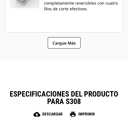
completamente reversibles con cuatro
filos de corte efectivos.
Cargue Más
ESPECIFICACIONES DEL PRODUCTO
PARA S308
cloud_download
print
DESCARGAR
IMPRIMIR