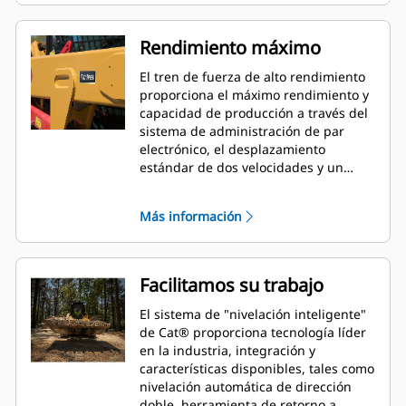
montados en el asiento como
estándar para la comodidad del
operador.
Rendimiento máximo
El tren de fuerza de alto rendimiento
proporciona el máximo rendimiento y
capacidad de producción a través del
sistema de administración de par
electrónico, el desplazamiento
estándar de dos velocidades y un
acelerador de mano/pedal electrónico
con capacidad de pedal decelerador.
Más información
Facilitamos su trabajo
El sistema de "nivelación inteligente"
de Cat® proporciona tecnología líder
en la industria, integración y
características disponibles, tales como
nivelación automática de dirección
doble, herramienta de retorno a