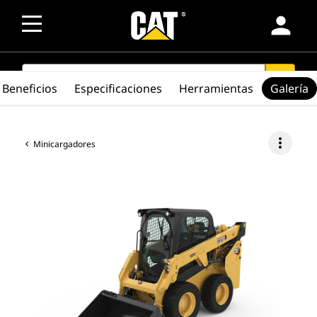
person
SEARCH
search
Beneficios
Especificaciones
Herramientas
Galería
more_vert
Minicargadores