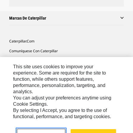
Marcas De Caterpillar
Caterpillar.com
Comuníquese Con Caterpillar
Mis Preferencias De Marketing
This site uses cookies to improve your
Mapa Del Sitio
experience. Some are required for the site to
function, while others support features,
Cookie Settings
performance, personalization, targeting, and
Avisos Legales
analytics.
You can adjust your preferences anytime using
Privacidad
Cookie Settings.
By selecting I Accept, you agree to the use of
functional, performance, and targeting cookies.
Latin America -
© 2026 Caterpillar. Todos los derechos
Español
reservados.