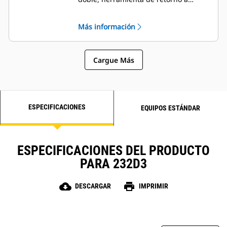
excavación y posicionador de la
herramienta.
Más información
Cargue Más
ESPECIFICACIONES
EQUIPOS ESTÁNDAR
ESPECIFICACIONES DEL PRODUCTO
PARA 232D3
cloud_download
print
DESCARGAR
IMPRIMIR