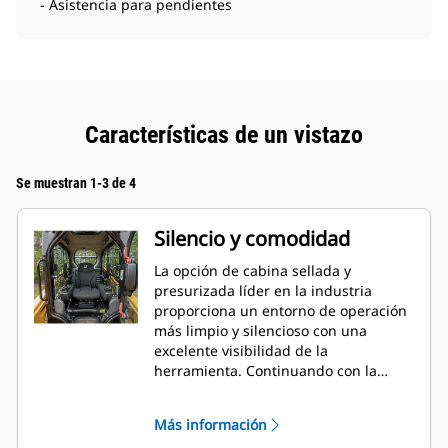
- Asistencia para pendientes
Características de un vistazo
Se muestran 1-3 de 4
Silencio y comodidad
La opción de cabina sellada y
presurizada líder en la industria
proporciona un entorno de operación
más limpio y silencioso con una
excelente visibilidad de la
herramienta. Continuando con la
tendencia líder de la industria, la
Serie D3 también incluye controles de
Más información
palanca universal ajustables