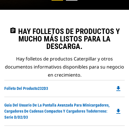
assignment
HAY FOLLETOS DE PRODUCTOS Y
MUCHO MÁS LISTOS PARA LA
DESCARGA.
Hay folletos de productos Caterpillar y otros
documentos informativos disponibles para su negocio
en crecimiento.
file_download
Do
Folleto Del Producto232D3
P
O
Do
Guía Del Usuario De La Pantalla Avanzada Para Minicargadores,
in
file_download
P
Cargadores De Cadenas Compactos Y Cargadores Todoterreno:
a
O
Serie D/D2/D3
N
in
Ta