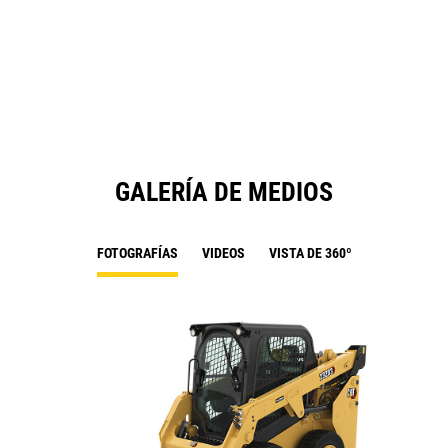
a
N
Ta
GALERÍA DE MEDIOS
FOTOGRAFÍAS
VIDEOS
VISTA DE 360º