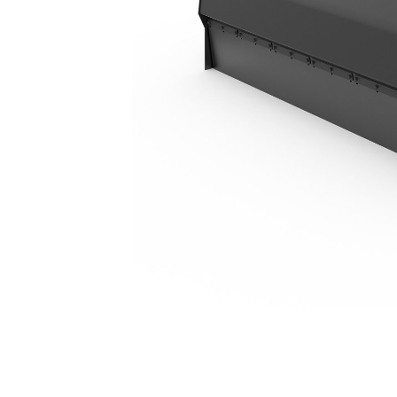
BU121
Ben
Cambiar modelo