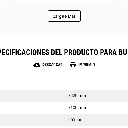
Cargue Más
PECIFICACIONES DEL PRODUCTO PARA BU
cloud_download
print
DESCARGAR
IMPRIMIR
2420 mm
2100 mm
665 mm