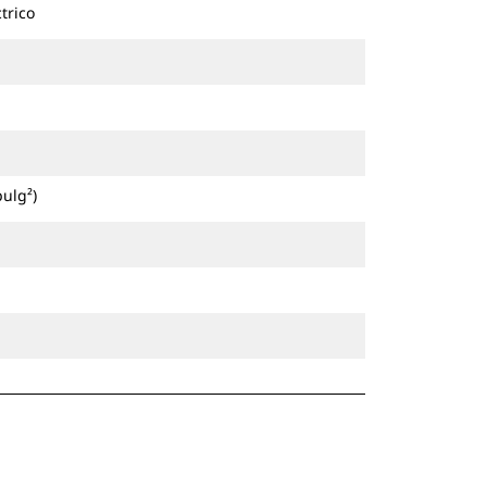
trico
pulg²)