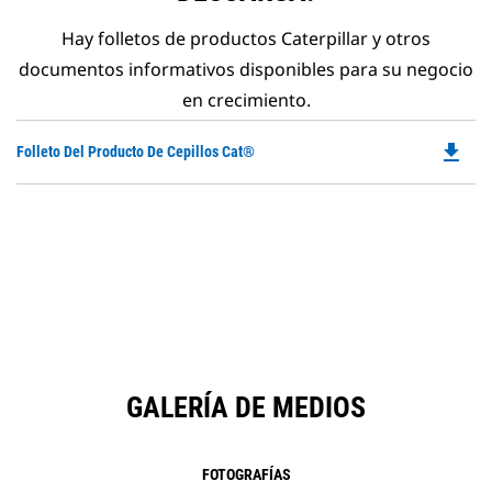
Hay folletos de productos Caterpillar y otros
documentos informativos disponibles para su negocio
en crecimiento.
file_download
Do
Folleto Del Producto De Cepillos Cat®
P
O
in
a
N
Ta
GALERÍA DE MEDIOS
FOTOGRAFÍAS