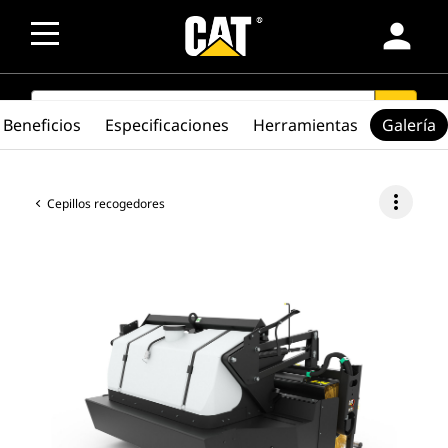
person
SEARCH
search
Beneficios
Especificaciones
Herramientas
Galería
more_vert
Cepillos recogedores