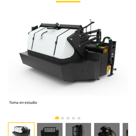
Toma en estudio
Vist