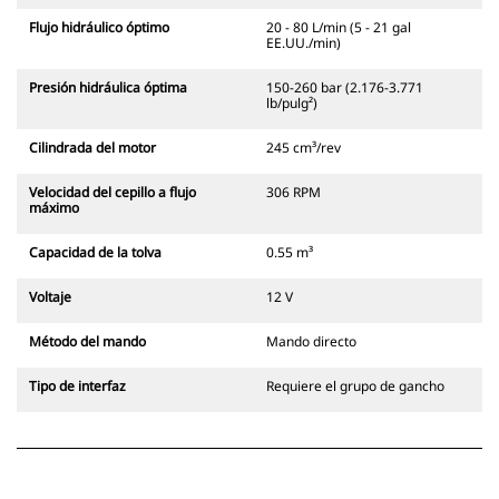
Flujo hidráulico óptimo
20 - 80 L/min (5 - 21 gal
EE.UU./min)
Presión hidráulica óptima
150-260 bar (2.176-3.771
lb/pulg²)
Cilindrada del motor
245 cm³/rev
Velocidad del cepillo a flujo
306 RPM
máximo
Capacidad de la tolva
0.55 m³
Voltaje
12 V
Método del mando
Mando directo
Tipo de interfaz
Requiere el grupo de gancho