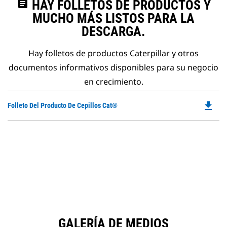
assignment
HAY FOLLETOS DE PRODUCTOS Y
MUCHO MÁS LISTOS PARA LA
DESCARGA.
Hay folletos de productos Caterpillar y otros
documentos informativos disponibles para su negocio
en crecimiento.
file_download
Do
Folleto Del Producto De Cepillos Cat®
P
O
in
a
N
Ta
GALERÍA DE MEDIOS