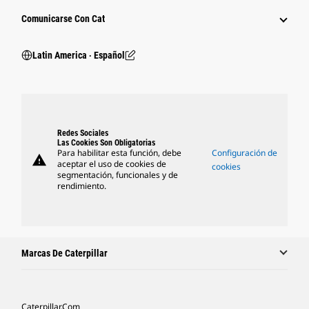
Comunicarse Con Cat
Latin America ‧ Español
Redes Sociales
Las Cookies Son Obligatorias
Para habilitar esta función, debe
Configuración de
warning
aceptar el uso de cookies de
cookies
segmentación, funcionales y de
rendimiento.
Marcas De Caterpillar
Caterpillar.com