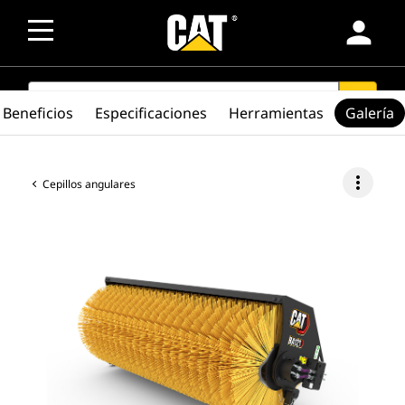
person
SEARCH
search
Beneficios
Especificaciones
Herramientas
Galería
more_vert
Cepillos angulares