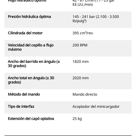
Flujo hidráulico óptimo
42 - 87 L/min (11 - 23 gal
EE.UU./min)
Presión hidráulica óptima
145 - 241 bar (2.100 - 3.500
lb/pulg²)
Cilindrada del motor
395 cm³/rev
Velocidad del cepillo a flujo
200 RPM
máximo
Ancho del barrido en ángulo (±
1820 mm
30 grados)
Ancho total en ángulo (± 30
2020 mm
grados)
Método del mando
Mando directo
Tipo de interfaz
Acoplador del minicargador
Extensión del capó optativa
25 kg