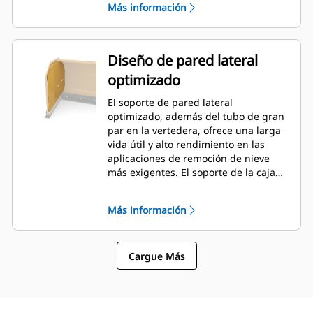
Más información
Diseño de pared lateral
optimizado
El soporte de pared lateral
optimizado, además del tubo de gran
par en la vertedera, ofrece una larga
vida útil y alto rendimiento en las
aplicaciones de remoción de nieve
más exigentes. El soporte de la caja
exterior está diseñado para minimizar
la adherencia de la nieve en la
Más información
vertedera, además de proporcionar
un excelente soporte para las
secciones de empuje exteriores.
Cargue Más