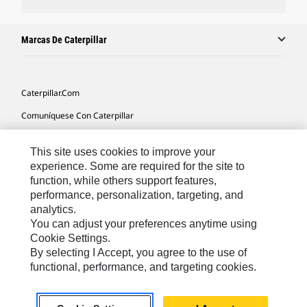
Marcas De Caterpillar
Caterpillar.com
Comuníquese Con Caterpillar
Mis Preferencias De Marketing
This site uses cookies to improve your
Mapa Del Sitio
experience. Some are required for the site to
function, while others support features,
Cookie Settings
performance, personalization, targeting, and
Avisos Legales
analytics.
You can adjust your preferences anytime using
Privacidad
Cookie Settings.
By selecting I Accept, you agree to the use of
functional, performance, and targeting cookies.
Latin America -
© 2026 Caterpillar. Todos los derechos
Español
reservados.