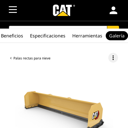
person
SEARCH
search
Beneficios
Especificaciones
Herramientas
Galería
more_vert
Palas rectas para nieve