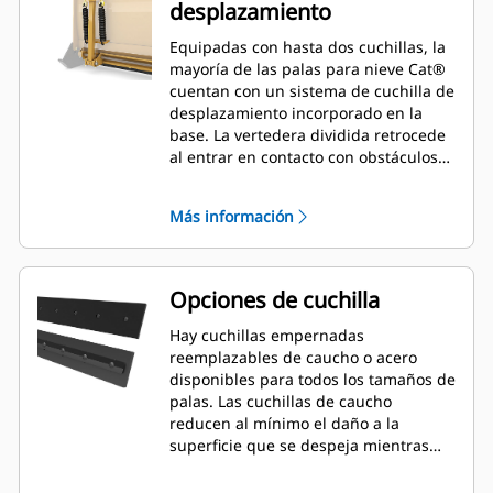
desplazamiento
Equipadas con hasta dos cuchillas, la
mayoría de las palas para nieve Cat®
cuentan con un sistema de cuchilla de
desplazamiento incorporado en la
base. La vertedera dividida retrocede
al entrar en contacto con obstáculos
inadvertidos, lo que minimiza el
riesgo de daños a la pala para nieve y
Más información
la máquina. Hay disponible una
cuchilla de desplazamiento de caucho
en los tamaños de 2,6 m (8'), 3,2 m
(10') y 3,8 m (12') que se adaptan a
Opciones de cuchilla
todos los modelos que utilizan un
acoplador de minicargador.
Hay cuchillas empernadas
reemplazables de caucho o acero
disponibles para todos los tamaños de
palas. Las cuchillas de caucho
reducen al mínimo el daño a la
superficie que se despeja mientras
que las cuchillas de acero cortan o
lanzan nieve o hielo compactos.