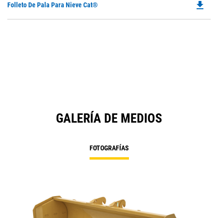
file_download
Do
Folleto De Pala Para Nieve Cat®
P
O
in
a
N
Ta
GALERÍA DE MEDIOS
FOTOGRAFÍAS