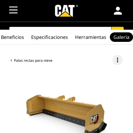
person
SEARCH
search
Beneficios
Especificaciones
Herramientas
Galería
more_vert
Palas rectas para nieve