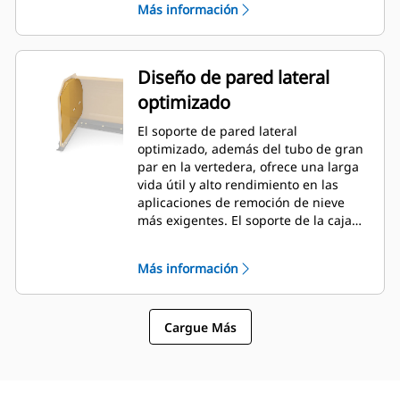
Más información
Diseño de pared lateral
optimizado
El soporte de pared lateral
optimizado, además del tubo de gran
par en la vertedera, ofrece una larga
vida útil y alto rendimiento en las
aplicaciones de remoción de nieve
más exigentes. El soporte de la caja
exterior está diseñado para minimizar
la adherencia de la nieve en la
Más información
vertedera, además de proporcionar
un excelente soporte para las
secciones de empuje exteriores.
Cargue Más