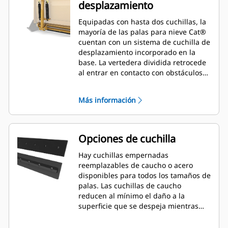
desplazamiento
Equipadas con hasta dos cuchillas, la
mayoría de las palas para nieve Cat®
cuentan con un sistema de cuchilla de
desplazamiento incorporado en la
base. La vertedera dividida retrocede
al entrar en contacto con obstáculos
inadvertidos, lo que minimiza el
riesgo de daños a la pala para nieve y
Más información
la máquina. Hay disponible una
cuchilla de desplazamiento de caucho
en los tamaños de 2,6 m (8'), 3,2 m
(10') y 3,8 m (12') que se adaptan a
Opciones de cuchilla
todos los modelos que utilizan un
acoplador de minicargador.
Hay cuchillas empernadas
reemplazables de caucho o acero
disponibles para todos los tamaños de
palas. Las cuchillas de caucho
reducen al mínimo el daño a la
superficie que se despeja mientras
que las cuchillas de acero cortan o
lanzan nieve o hielo compactos.