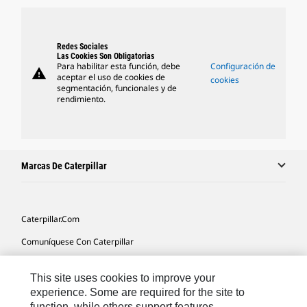
Redes Sociales
Las Cookies Son Obligatorias
Para habilitar esta función, debe
Configuración de
warning
aceptar el uso de cookies de
cookies
segmentación, funcionales y de
rendimiento.
Marcas De Caterpillar
Caterpillar.com
Comuníquese Con Caterpillar
Mis Preferencias De Marketing
This site uses cookies to improve your
Mapa Del Sitio
experience. Some are required for the site to
function, while others support features,