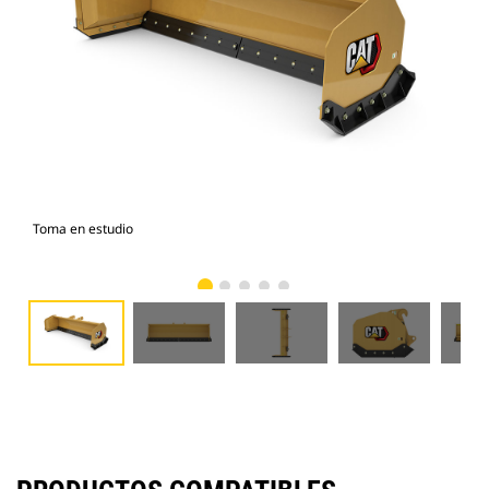
Toma en estudio
Vist