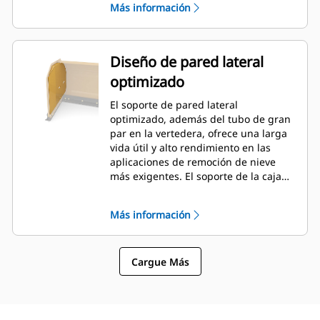
Más información
Diseño de pared lateral
optimizado
El soporte de pared lateral
optimizado, además del tubo de gran
par en la vertedera, ofrece una larga
vida útil y alto rendimiento en las
aplicaciones de remoción de nieve
más exigentes. El soporte de la caja
exterior está diseñado para minimizar
la adherencia de la nieve en la
Más información
vertedera, además de proporcionar
un excelente soporte para las
secciones de empuje exteriores.
Cargue Más