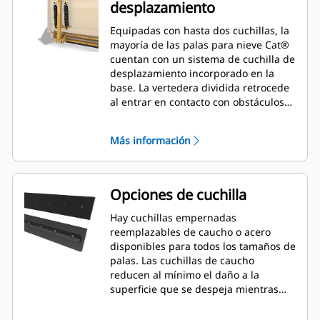
desplazamiento
Equipadas con hasta dos cuchillas, la
mayoría de las palas para nieve Cat®
cuentan con un sistema de cuchilla de
desplazamiento incorporado en la
base. La vertedera dividida retrocede
al entrar en contacto con obstáculos
inadvertidos, lo que minimiza el
riesgo de daños a la pala para nieve y
Más información
la máquina. Hay disponible una
cuchilla de desplazamiento de caucho
en los tamaños de 2,6 m (8'), 3,2 m
(10') y 3,8 m (12') que se adaptan a
Opciones de cuchilla
todos los modelos que utilizan un
acoplador de minicargador.
Hay cuchillas empernadas
reemplazables de caucho o acero
disponibles para todos los tamaños de
palas. Las cuchillas de caucho
reducen al mínimo el daño a la
superficie que se despeja mientras
que las cuchillas de acero cortan o
lanzan nieve o hielo compactos.