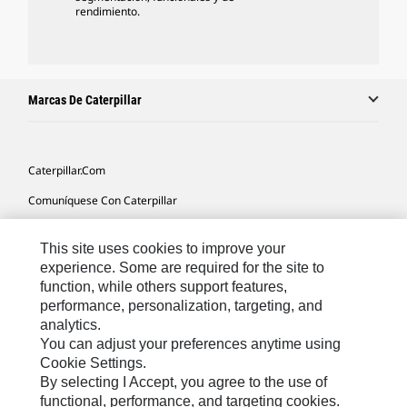
rendimiento.
Marcas De Caterpillar
Caterpillar.com
Comuníquese Con Caterpillar
Mis Preferencias De Marketing
This site uses cookies to improve your
Mapa Del Sitio
experience. Some are required for the site to
function, while others support features,
Cookie Settings
performance, personalization, targeting, and
Avisos Legales
analytics.
You can adjust your preferences anytime using
Privacidad
Cookie Settings.
By selecting I Accept, you agree to the use of
functional, performance, and targeting cookies.