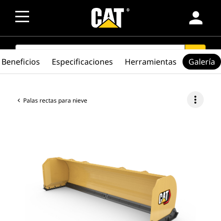
person
SEARCH
search
Beneficios
Especificaciones
Herramientas
Galería
more_vert
Palas rectas para nieve