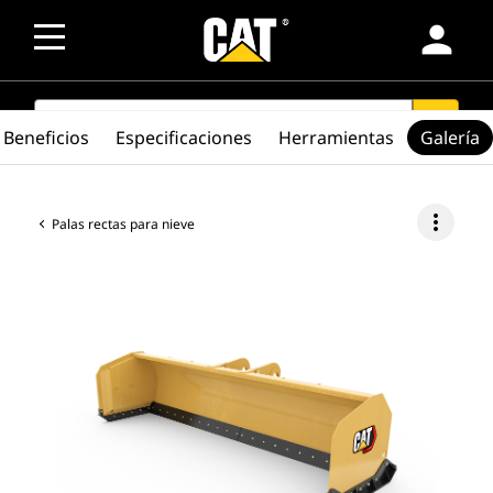
person
SEARCH
search
Beneficios
Especificaciones
Herramientas
Galería
more_vert
Palas rectas para nieve