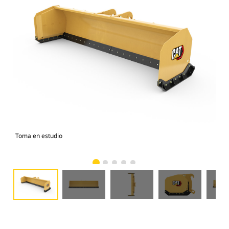
Toma en estudio
Vist