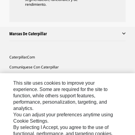
rendimiento.
Marcas De Caterpillar
Caterpillar.com
Comuníquese Con Caterpillar
Mis Preferencias De Marketing
This site uses cookies to improve your
Mapa Del Sitio
experience. Some are required for the site to
function, while others support features,
Cookie Settings
performance, personalization, targeting, and
Avisos Legales
analytics.
You can adjust your preferences anytime using
Privacidad
Cookie Settings.
By selecting I Accept, you agree to the use of
functional, performance, and targeting cookies.