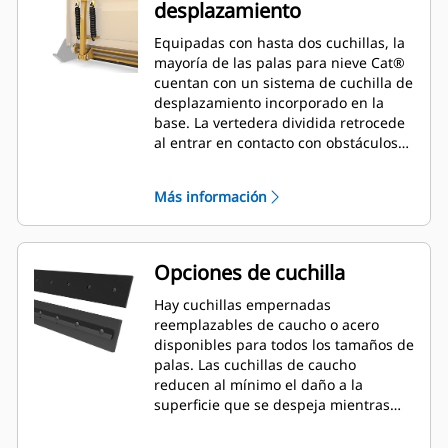
desplazamiento
Equipadas con hasta dos cuchillas, la
mayoría de las palas para nieve Cat®
cuentan con un sistema de cuchilla de
desplazamiento incorporado en la
base. La vertedera dividida retrocede
al entrar en contacto con obstáculos
inadvertidos, lo que minimiza el
riesgo de daños a la pala para nieve y
Más información
la máquina. Hay disponible una
cuchilla de desplazamiento de caucho
en los tamaños de 2,6 m (8'), 3,2 m
(10') y 3,8 m (12') que se adaptan a
Opciones de cuchilla
todos los modelos que utilizan un
acoplador de minicargador.
Hay cuchillas empernadas
reemplazables de caucho o acero
disponibles para todos los tamaños de
palas. Las cuchillas de caucho
reducen al mínimo el daño a la
superficie que se despeja mientras
que las cuchillas de acero cortan o
lanzan nieve o hielo compactos.