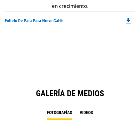
en crecimiento.
file_download
Do
Folleto De Pala Para Nieve Cat®
P
O
in
a
N
Ta
GALERÍA DE MEDIOS
FOTOGRAFÍAS
VIDEOS