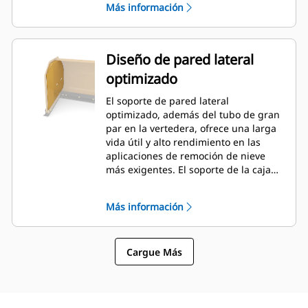
Más información
Diseño de pared lateral
optimizado
El soporte de pared lateral
optimizado, además del tubo de gran
par en la vertedera, ofrece una larga
vida útil y alto rendimiento en las
aplicaciones de remoción de nieve
más exigentes. El soporte de la caja
exterior está diseñado para minimizar
la adherencia de la nieve en la
Más información
vertedera, además de proporcionar
un excelente soporte para las
secciones de empuje exteriores.
Cargue Más