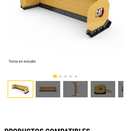
Toma en estudio
Vist