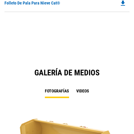
file_download
Do
Folleto De Pala Para Nieve Cat®
P
O
in
a
N
Ta
GALERÍA DE MEDIOS
FOTOGRAFÍAS
VIDEOS