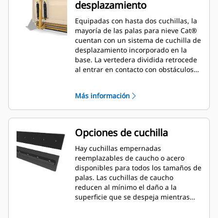
desplazamiento
Equipadas con hasta dos cuchillas, la
mayoría de las palas para nieve Cat®
cuentan con un sistema de cuchilla de
desplazamiento incorporado en la
base. La vertedera dividida retrocede
al entrar en contacto con obstáculos
inadvertidos, lo que minimiza el
riesgo de daños a la pala para nieve y
Más información
la máquina. Hay disponible una
cuchilla de desplazamiento de caucho
en los tamaños de 2,6 m (8'), 3,2 m
(10') y 3,8 m (12') que se adaptan a
Opciones de cuchilla
todos los modelos que utilizan un
acoplador de minicargador.
Hay cuchillas empernadas
reemplazables de caucho o acero
disponibles para todos los tamaños de
palas. Las cuchillas de caucho
reducen al mínimo el daño a la
superficie que se despeja mientras
que las cuchillas de acero cortan o
lanzan nieve o hielo compactos.