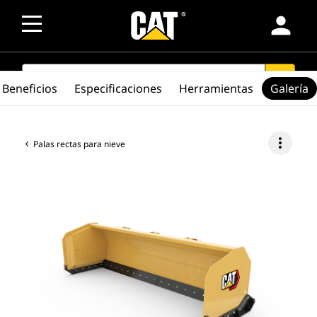
person
SEARCH
search
Beneficios
Especificaciones
Herramientas
Galería
more_vert
Palas rectas para nieve