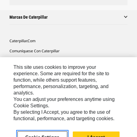
Marcas De Caterpillar
Caterpillar.com
Comuníquese Con Caterpillar
Mis Preferencias De Marketing
This site uses cookies to improve your
Mapa Del Sitio
experience. Some are required for the site to
function, while others support features,
Cookie Settings
performance, personalization, targeting, and
Avisos Legales
analytics.
You can adjust your preferences anytime using
Privacidad
Cookie Settings.
By selecting I Accept, you agree to the use of
functional, performance, and targeting cookies.
Latin America -
© 2026 Caterpillar. Todos los derechos
Español
reservados.