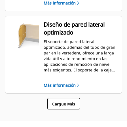
Más información
Diseño de pared lateral
optimizado
El soporte de pared lateral
optimizado, además del tubo de gran
par en la vertedera, ofrece una larga
vida útil y alto rendimiento en las
aplicaciones de remoción de nieve
más exigentes. El soporte de la caja
exterior está diseñado para minimizar
la adherencia de la nieve en la
Más información
vertedera, además de proporcionar
un excelente soporte para las
secciones de empuje exteriores.
Cargue Más