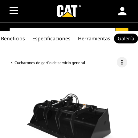
person
SEARCH
search
Beneficios
Especificaciones
Herramientas
Galería
more_vert
Cucharones de garfio de servicio general