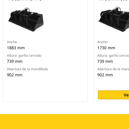
Ancho
Ancho
1883 mm
1730 mm
Altura: garfio cerrado
Altura: garfio cerra
739 mm
739 mm
Abertura de la mandíbula
Abertura de la man
902 mm
902 mm
Ve