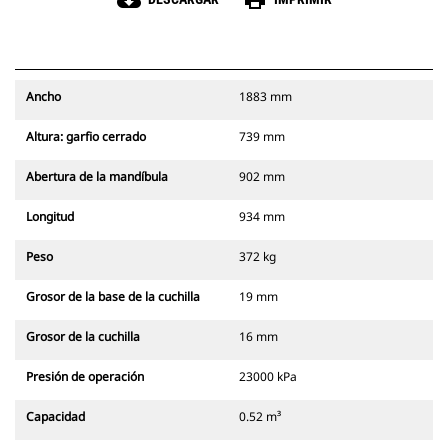
cloud_download
print
Ancho
1883 mm
Altura: garfio cerrado
739 mm
Abertura de la mandíbula
902 mm
Longitud
934 mm
Peso
372 kg
Grosor de la base de la cuchilla
19 mm
Grosor de la cuchilla
16 mm
Presión de operación
23000 kPa
Capacidad
0.52 m³