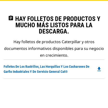
assignment
HAY FOLLETOS DE PRODUCTOS Y
MUCHO MÁS LISTOS PARA LA
DESCARGA.
Hay folletos de productos Caterpillar y otros
documentos informativos disponibles para su negocio
en crecimiento.
Do
Folletos De Los Rastrillos, Las Horquillas Y Los Cucharones De
file_download
P
Garfio Industriales Y De Servicio General Cat®
O
in
a
N
Ta