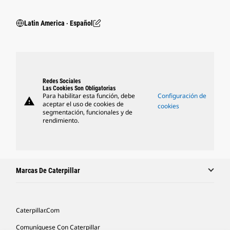
Latin America ‧ Español
Redes Sociales
Las Cookies Son Obligatorias
Para habilitar esta función, debe
Configuración de
warning
aceptar el uso de cookies de
cookies
segmentación, funcionales y de
rendimiento.
Marcas De Caterpillar
Caterpillar.com
Comuníquese Con Caterpillar