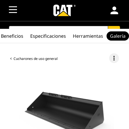
person
SEARCH
search
Beneficios
Especificaciones
Herramientas
Galería
more_vert
Cucharones de uso general