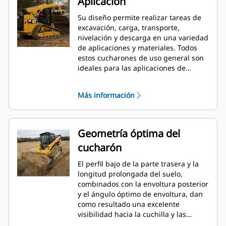
Aplicación
Su diseño permite realizar tareas de
excavación, carga, transporte,
nivelación y descarga en una variedad
de aplicaciones y materiales. Todos
estos cucharones de uso general son
ideales para las aplicaciones de
construcción, de paisajismo,
industriales y de demolición más
Más información
agresivas.
Geometría óptima del
cucharón
El perfil bajo de la parte trasera y la
longitud prolongada del suelo,
combinados con la envoltura posterior
y el ángulo óptimo de envoltura, dan
como resultado una excelente
visibilidad hacia la cuchilla y las
esquinas delanteras, junto con una