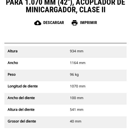
PARA 1.070 MM (42"), ACOPLADOR DE
MINICARGADOR, CLASE II
cloud_download
print
DESCARGAR
IMPRIMIR
Altura
934 mm
Ancho
1164 mm
Peso
96 kg
Longitud de diente
1070 mm
Ancho del diente
100 mm
Altura del diente
541 mm
Grosor del diente
40 mm