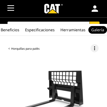
person
SEARCH
search
Beneficios
Especificaciones
Herramientas
Galería
more_vert
Horquillas para palés