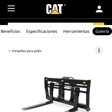
person
SEARCH
search
Beneficios
Especificaciones
Herramientas
Galería
more_vert
Horquillas para palés