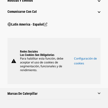
Noticias Y Eventos
Comunicarse Con Cat
Latin America ‧ Español
Redes Sociales
Las Cookies Son Obligatorias
Para habilitar esta función, debe
Configuración de
warning
aceptar el uso de cookies de
cookies
segmentación, funcionales y de
rendimiento.
Marcas De Caterpillar