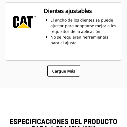
Es posible transportar uno o varios
troncos con el mismo diámetro al
Dientes ajustables
mismo tiempo. Esto aumenta la
productividad.
El ancho de los dientes se puede
ajustar para adaptarse mejor a los
requisitos de la aplicación.
No se requieren herramientas
para el ajuste.
Cargue Más
ESPECIFICACIONES DEL PRODUCTO