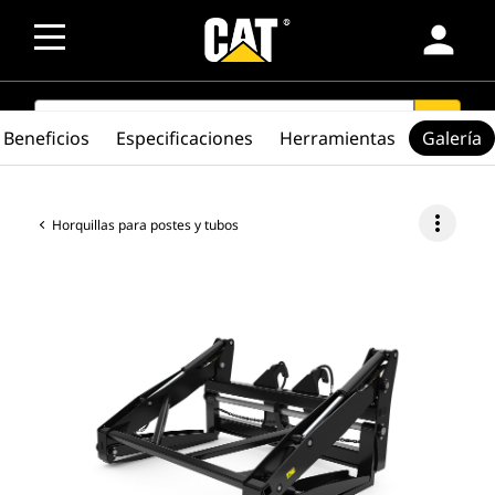
person
SEARCH
search
Beneficios
Especificaciones
Herramientas
Galería
more_vert
Horquillas para postes y tubos