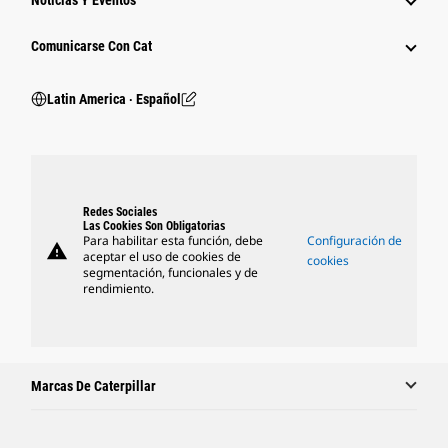
Noticias Y Eventos
Comunicarse Con Cat
Latin America ‧ Español
Redes Sociales
Las Cookies Son Obligatorias
Para habilitar esta función, debe
Configuración de
warning
aceptar el uso de cookies de
cookies
segmentación, funcionales y de
rendimiento.
Marcas De Caterpillar