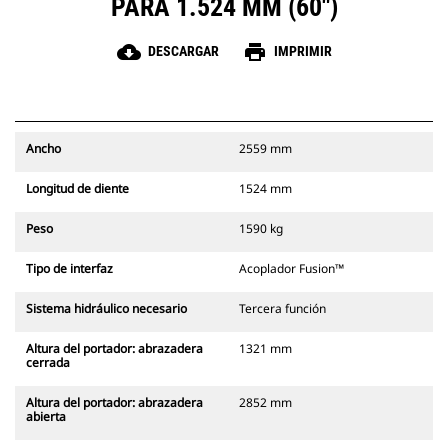
PARA 1.524 MM (60")
cloud_download
print
DESCARGAR
IMPRIMIR
Ancho
2559 mm
Longitud de diente
1524 mm
Peso
1590 kg
Tipo de interfaz
Acoplador Fusion™
Sistema hidráulico necesario
Tercera función
Altura del portador: abrazadera
1321 mm
cerrada
Altura del portador: abrazadera
2852 mm
abierta