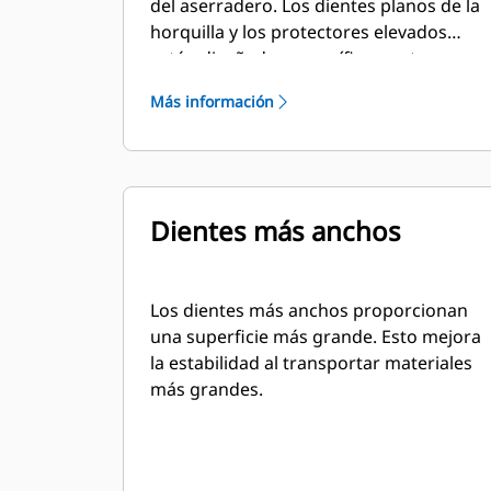
del aserradero. Los dientes planos de la
horquilla y los protectores elevados
están diseñados específicamente para
usarse en la manipulación de troncos
Más información
sin procesar y madera apilada.
Dientes más anchos
Los dientes más anchos proporcionan
una superficie más grande. Esto mejora
la estabilidad al transportar materiales
más grandes.