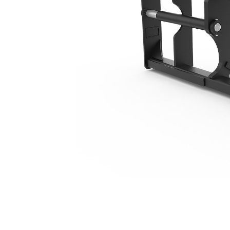
2.659 Mm (105")
Ben
Cambiar modelo