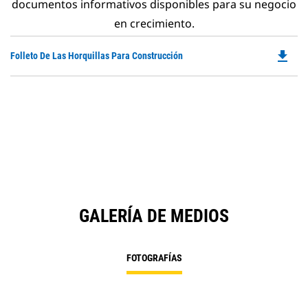
documentos informativos disponibles para su negocio
en crecimiento.
file_download
Do
Folleto De Las Horquillas Para Construcción
P
O
in
a
N
Ta
GALERÍA DE MEDIOS
FOTOGRAFÍAS