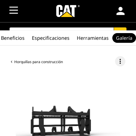
person
SEARCH
search
Beneficios
Especificaciones
Herramientas
Galería
more_vert
Horquillas para construcción