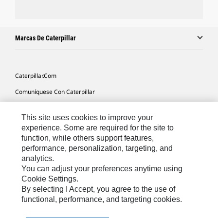
Marcas De Caterpillar
Caterpillar.com
Comuníquese Con Caterpillar
Mis Preferencias De Marketing
This site uses cookies to improve your
Mapa Del Sitio
experience. Some are required for the site to
function, while others support features,
Cookie Settings
performance, personalization, targeting, and
Avisos Legales
analytics.
You can adjust your preferences anytime using
Privacidad
Cookie Settings.
By selecting I Accept, you agree to the use of
functional, performance, and targeting cookies.
Latin America -
© 2026 Caterpillar. Todos los derechos