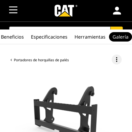
person
SEARCH
search
Beneficios
Especificaciones
Herramientas
Galería
more_vert
Portadores de horquillas de palés