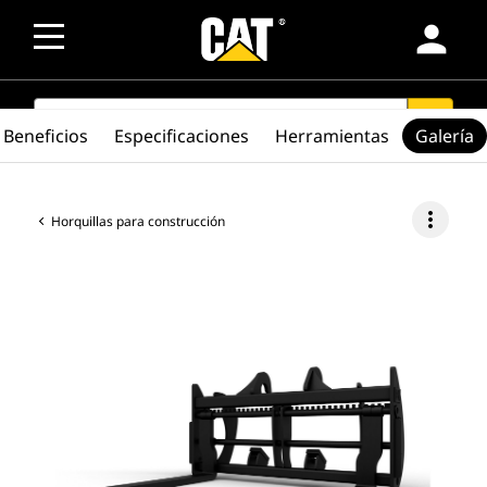
person
SEARCH
search
Beneficios
Especificaciones
Herramientas
Galería
more_vert
Horquillas para construcción