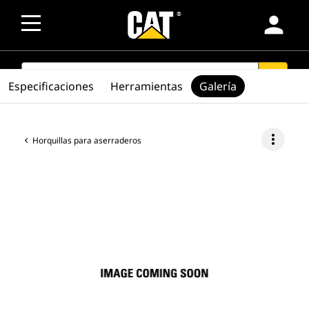
person
SEARCH
search
Especificaciones
Herramientas
Galería
more_vert
Horquillas para aserraderos