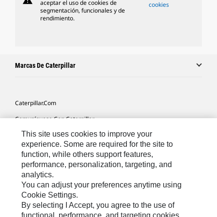
warning
aceptar el uso de cookies de
cookies
segmentación, funcionales y de
rendimiento.
Marcas De Caterpillar
Caterpillar.com
Comuníquese Con Caterpillar
This site uses cookies to improve your
Mis Preferencias De Marketing
experience. Some are required for the site to
Mapa Del Sitio
function, while others support features,
performance, personalization, targeting, and
Cookie Settings
analytics.
Avisos Legales
You can adjust your preferences anytime using
Cookie Settings.
Privacidad
By selecting I Accept, you agree to the use of
functional, performance, and targeting cookies.