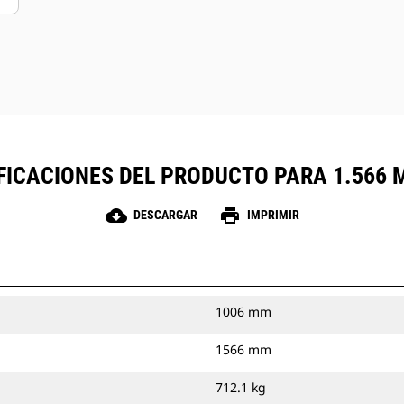
FICACIONES DEL PRODUCTO PARA 1.566 M
cloud_download
print
DESCARGAR
IMPRIMIR
1006 mm
1566 mm
712.1 kg