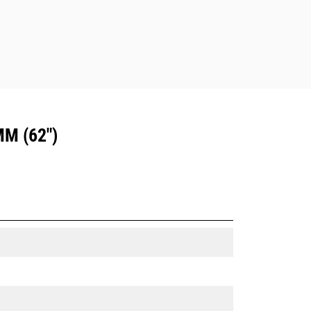
M (62")