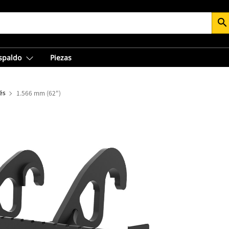
search
espaldo
Piezas
és
1.566 mm (62")