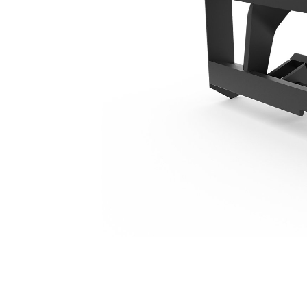
1.566 Mm (62")
Ben
Cambiar modelo