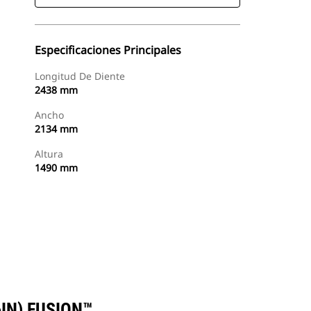
Especificaciones Principales
Longitud De Diente
2438 mm
Ancho
2134 mm
Altura
1490 mm
Buscar Un Distribuidor
Consultar Precio
IN) FUSION™