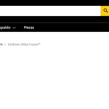
search
espaldo
Piezas
ra
2438mm (96in) Fusion™