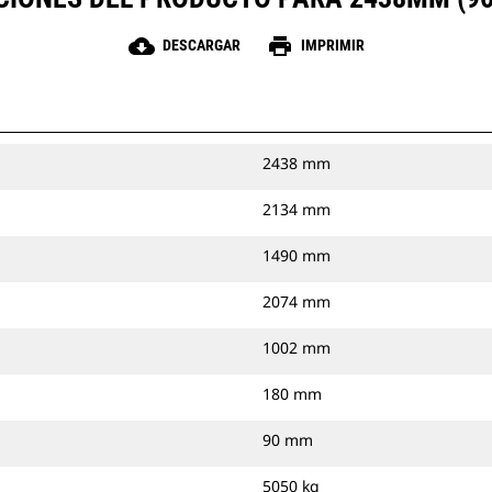
cloud_download
print
DESCARGAR
IMPRIMIR
2438 mm
2134 mm
1490 mm
2074 mm
1002 mm
180 mm
90 mm
5050 kg