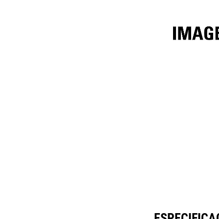
2438mm (96in) Fusion™
Esp
Cambiar modelo
ESPECIFICA