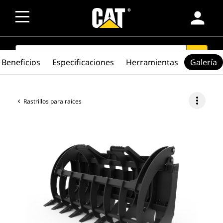
person
SEARCH
search
Beneficios
Especificaciones
Herramientas
Galería
more_vert
Rastrillos para raíces