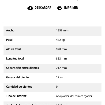
cloud_download
print
DESCARGAR
IMPRIMIR
Ancho
1858 mm
Peso
452 kg
Altura total
920 mm
Longitud total
853 mm
Separación entre dientes
212 mm
Grosor del diente
12 mm
Cantidad de dientes
9
Tipo de interfaz
Acoplador del minicargador