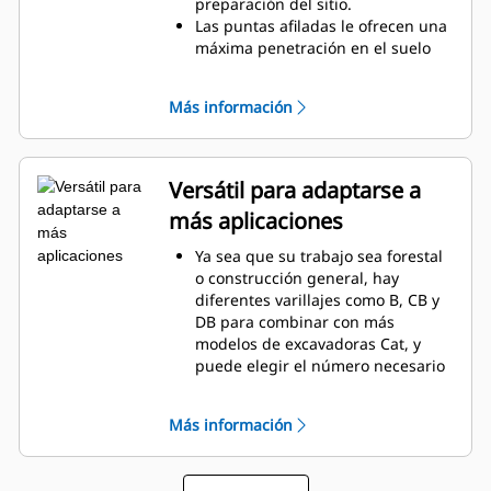
Los dientes del rastrillo se
preparación del sitio.
conectan con acero reforzado en
Las puntas afiladas le ofrecen una
tres lugares para ayudar a evitar
máxima penetración en el suelo
que se dañen en aplicaciones
para sacar raíces complicadas y
demandantes.
despejar el lugar de trabajo.
Más información
Los rastrillos Cat están reforzados
con acero resistente y tienen
ranuras, lo que es ideal para
separar y sujetar residuos.
Versátil para adaptarse a
Elija entre tres, cuatro o cinco
más aplicaciones
dientes para combinar con su
máquina y aplicación.
Ya sea que su trabajo sea forestal
o construcción general, hay
diferentes varillajes como B, CB y
DB para combinar con más
modelos de excavadoras Cat, y
puede elegir el número necesario
de dientes del rastrillo Cat para su
lugar de trabajo.
Más información
El rastrillo Cat está diseñado no
solo para utilizar la potencia de su
excavadora Cat, también lo está