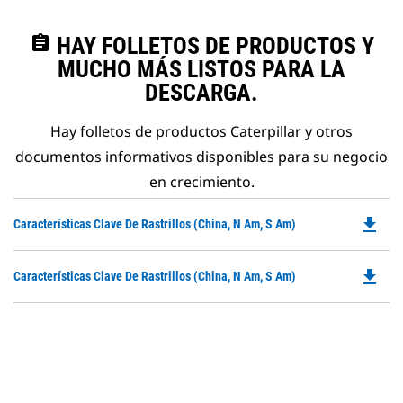
assignment
HAY FOLLETOS DE PRODUCTOS Y
MUCHO MÁS LISTOS PARA LA
DESCARGA.
Hay folletos de productos Caterpillar y otros
documentos informativos disponibles para su negocio
en crecimiento.
file_download
Do
Características Clave De Rastrillos (China, N Am, S Am)
P
O
file_download
Do
Características Clave De Rastrillos (China, N Am, S Am)
in
P
a
O
N
in
Ta
a
N
Ta