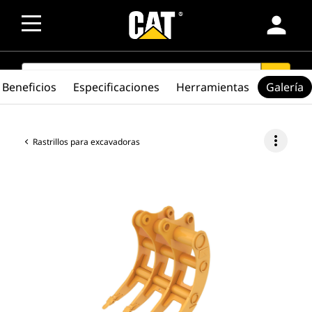
person
SEARCH
search
Beneficios
Especificaciones
Herramientas
Galería
more_vert
Rastrillos para excavadoras