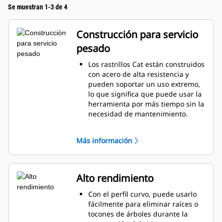
Se muestran 1-3 de 4
Construcción para servicio
pesado
Los rastrillos Cat están construidos
con acero de alta resistencia y
pueden soportar un uso extremo,
lo que significa que puede usar la
herramienta por más tiempo sin la
necesidad de mantenimiento.
Los dientes inferiores son de 51
mm (2") de ancho y se pueden
Más información
reemplazar con adaptadores de
herramienta de corte (GET, Ground
Engaging Tool).
El rastrillo Cat ofrece una vida útil
Alto rendimiento
mejorada sin contacto de diente a
diente con la tenaza Cat y le da
Con el perfil curvo, puede usarlo
más capacidades de manipulación
fácilmente para eliminar raíces o
de materiales.
tocones de árboles durante la