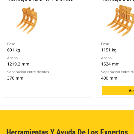
Peso
Peso
601 kg
1151 kg
Ancho
Ancho
1219.2 mm
1524 mm
Separación entre dientes
Separación entre d
376 mm
400 mm
Ve
Herramientas Y Ayuda De Los Expertos