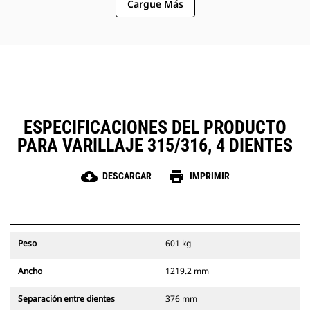
Cargue Más
para que se combine con tenazas
Cat a fin de mover más material.
Utilice el rastrillo Cat para los
camiones y las rectificadoras de
limpieza, apilado y carga.
El rastrillo Cat es compatible con el
acoplador del sujetapasador Cat
para ayudarlo a expandir las
capacidades de manipulación de
ESPECIFICACIONES DEL PRODUCTO
material liviano.
PARA VARILLAJE 315/316, 4 DIENTES
cloud_download
print
DESCARGAR
IMPRIMIR
Peso
601 kg
Ancho
1219.2 mm
Separación entre dientes
376 mm