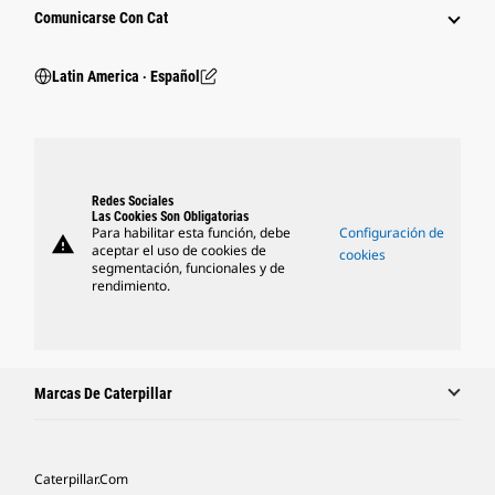
Comunicarse Con Cat
Latin America ‧ Español
Redes Sociales
Las Cookies Son Obligatorias
Para habilitar esta función, debe
Configuración de
warning
aceptar el uso de cookies de
cookies
segmentación, funcionales y de
rendimiento.
Marcas De Caterpillar
Caterpillar.com