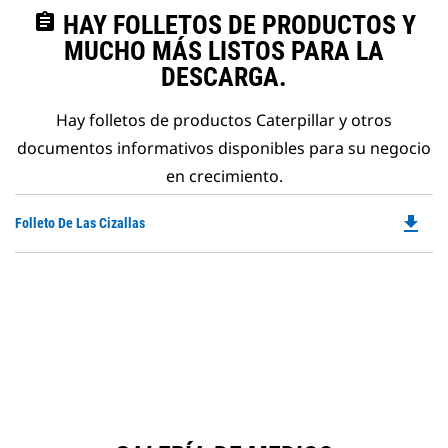
assignment
HAY FOLLETOS DE PRODUCTOS Y
MUCHO MÁS LISTOS PARA LA
DESCARGA.
Hay folletos de productos Caterpillar y otros
documentos informativos disponibles para su negocio
en crecimiento.
file_download
Do
Folleto De Las Cizallas
P
O
in
a
N
Ta