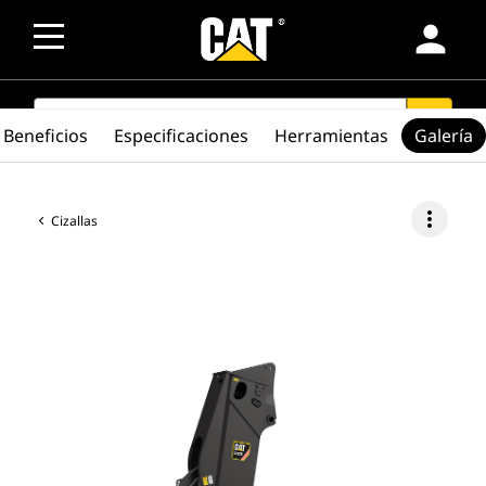
person
SEARCH
search
Beneficios
Especificaciones
Herramientas
Galería
more_vert
Cizallas