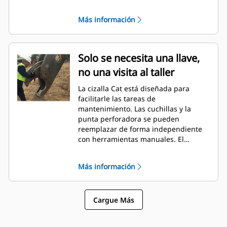
endurecido por medios mecánicos y la
mandíbula resistente son solo
Más información
algunas de las funciones integradas
de durabilidad. Además, el cilindro y
el sistema hidráulico están
completamente protegidos dentro de
Solo se necesita una llave,
la cizalla durante todo el ciclo de
no una visita al taller
corte.
La cizalla Cat está diseñada para
facilitarle las tareas de
mantenimiento. Las cuchillas y la
punta perforadora se pueden
reemplazar de forma independiente
con herramientas manuales. El
engrasado se puede realizar a nivel
del suelo. ¡No se necesita una
Más información
escalera! Y el servicio de todos los
sistemas hidráulicos se puede
efectuar con la cizalla montada en la
Cargue Más
máquina, lo que se traduce en menos
tiempo de servicio y más tiempo de
trabajo.