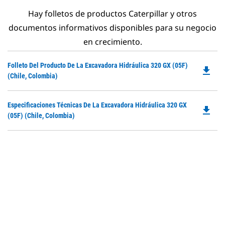
Hay folletos de productos Caterpillar y otros
documentos informativos disponibles para su negocio
en crecimiento.
Do
Folleto Del Producto De La Excavadora Hidráulica 320 GX (05F)
file_download
P
(Chile, Colombia)
O
in
Do
Especificaciones Técnicas De La Excavadora Hidráulica 320 GX
a
file_download
P
(05F) (Chile, Colombia)
N
O
Ta
in
a
N
Ta