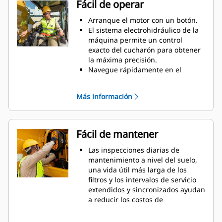
Fácil de operar
Mientras se muestra el menú y se
mueve la palanca, se mostrará la
Arranque el motor con un botón.
vista de la cámara.
El sistema electrohidráulico de la
Utilice el código QR que aparece
máquina permite un control
en el monitor para obtener más
exacto del cucharón para obtener
información sobre las
la máxima precisión.
características de la máquina y de
Navegue rápidamente en el
la tecnología a través de un
monitor de alta resolución con
conjunto de videos instructivos.
pantalla táctil de 203 mm (8").
Más información
La interfaz del usuario, con
mejoras continuas, permite una
navegación intuitiva, lo que
disminuye la interrupción en el
Fácil de mantener
rendimiento con el menú en la
pantalla táctil fácil de usar.
Las inspecciones diarias de
Utilice el código QR que aparece
mantenimiento a nivel del suelo,
en el monitor para obtener más
una vida útil más larga de los
información sobre las
filtros y los intervalos de servicio
características de la máquina y de
extendidos y sincronizados ayudan
la tecnología a través de un
a reducir los costos de
conjunto de videos instructivos.
mantenimiento.
Controle cómodamente la
El filtro de admisión de aire más