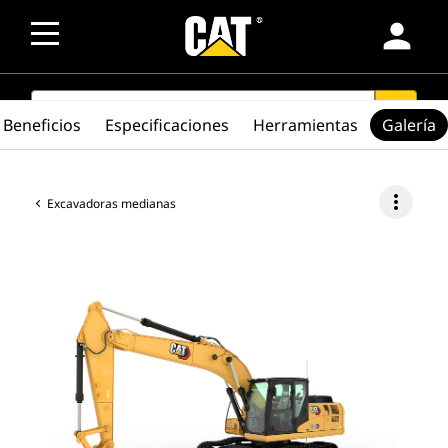
person
SEARCH
search
Beneficios
Especificaciones
Herramientas
Galería
more_vert
Excavadoras medianas