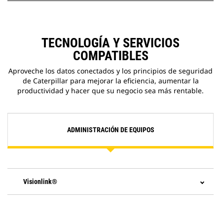
mantenimiento y permite la
extracción rápida y fácil de
muestras de fluidos para su
análisis.
TECNOLOGÍA Y SERVICIOS
COMPATIBLES
Aproveche los datos conectados y los principios de seguridad
de Caterpillar para mejorar la eficiencia, aumentar la
productividad y hacer que su negocio sea más rentable.
ADMINISTRACIÓN DE EQUIPOS
Visionlink®