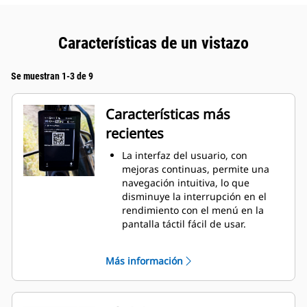
Características de un vistazo
Se muestran 1-3 de 9
Características más
recientes
La interfaz del usuario, con
mejoras continuas, permite una
navegación intuitiva, lo que
disminuye la interrupción en el
rendimiento con el menú en la
pantalla táctil fácil de usar.
Mosaicos de aplicaciones más
pequeños para ver más
Más información
aplicaciones en una sola pantalla.
Al navegar por el menú, se
recordará la posición de
desplazamiento.