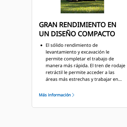
GRAN RENDIMIENTO EN
UN DISEÑO COMPACTO
El sólido rendimiento de
levantamiento y excavación le
permite completar el trabajo de
manera más rápida. El tren de rodaje
retráctil le permite acceder a las
áreas más estrechas y trabajar en
estas. Las opciones de posición libre
de la hoja topadora y de excavación a
Más información
la hoja facilitan la limpieza.