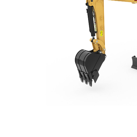
301.5
Ben
Cambiar modelo