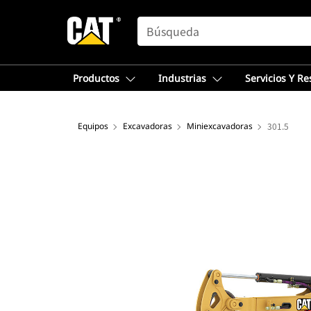
SEARCH
Productos
Industrias
Servicios Y R
Equipos
Excavadoras
Miniexcavadoras
301.5