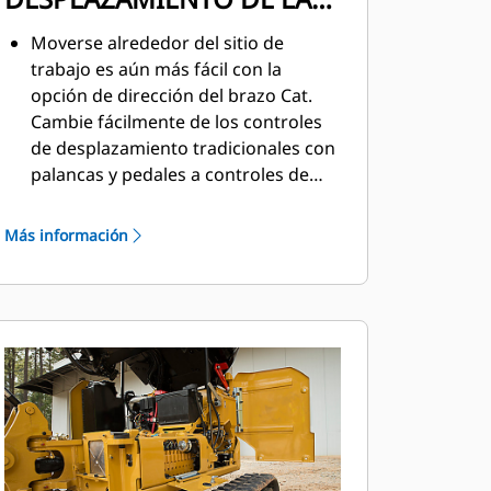
DIRECCIÓN DEL BRAZO
Moverse alrededor del sitio de
trabajo es aún más fácil con la
opción de dirección del brazo Cat.
Cambie fácilmente de los controles
de desplazamiento tradicionales con
palancas y pedales a controles de
palanca universal con solo presionar
un botón. El beneficio de menos
Más información
esfuerzo y mejor control está al
alcance de las manos.