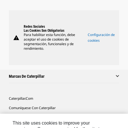
Redes Sociales
Las Cookies Son Obligatorias
Para habilitar esta función, debe
Configuración de
warning
aceptar el uso de cookies de
cookies
segmentación, funcionales y de
rendimiento.
Marcas De Caterpillar
Caterpillar.com
Comuníquese Con Caterpillar
Mis Preferencias De Marketing
This site uses cookies to improve your
Mapa Del Sitio