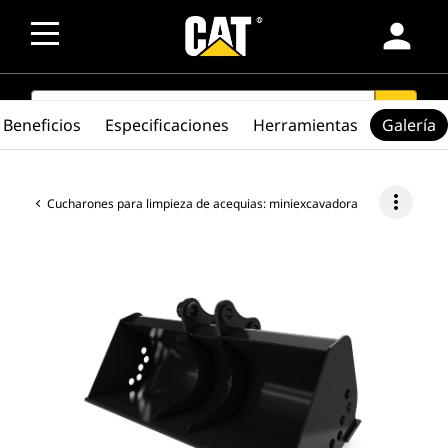
person
SEARCH
search
Beneficios
Especificaciones
Herramientas
Galería
more_vert
Cucharones para limpieza de acequias: miniexcavadora