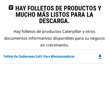
assignment
HAY FOLLETOS DE PRODUCTOS Y
MUCHO MÁS LISTOS PARA LA
DESCARGA.
Hay folletos de productos Caterpillar y otros
documentos informativos disponibles para su negocio
en crecimiento.
file_download
Do
Folleto De Cucharones Cat® Para Miniexcavadoras
P
O
in
a
N
Ta