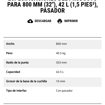
PARA 800 MM (32"), 42 L (1,5 PIES³),
PASADOR
cloud_download
print
DESCARGAR
IMPRIMIR
Ancho
800 mm
Peso
40.5 kg
Radio de la punta
353 mm
Capacidad
42.5 L
Grosor de la base de la cuchilla
10 mm
Tipo de interfaz
Con pasador