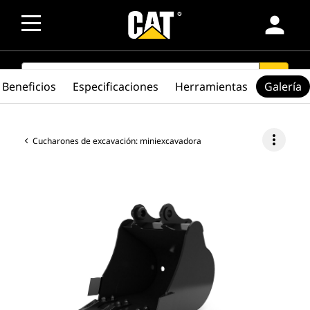
person
SEARCH
search
Beneficios
Especificaciones
Herramientas
Galería
more_vert
Cucharones de excavación: miniexcavadora