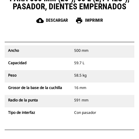
PASADOR, DIENTES EMPERNADOS
cloud_download
print
DESCARGAR
IMPRIMIR
Ancho
500 mm
Capacidad
59.7 L
Peso
58.5 kg
Grosor de la base de la cuchilla
16 mm
Radio de la punta
591 mm
Tipo de interfaz
Con pasador