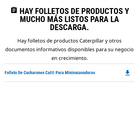
assignment
HAY FOLLETOS DE PRODUCTOS Y
MUCHO MÁS LISTOS PARA LA
DESCARGA.
Hay folletos de productos Caterpillar y otros
documentos informativos disponibles para su negocio
en crecimiento.
file_download
Do
Folleto De Cucharones Cat® Para Miniexcavadoras
P
O
in
a
N
Ta