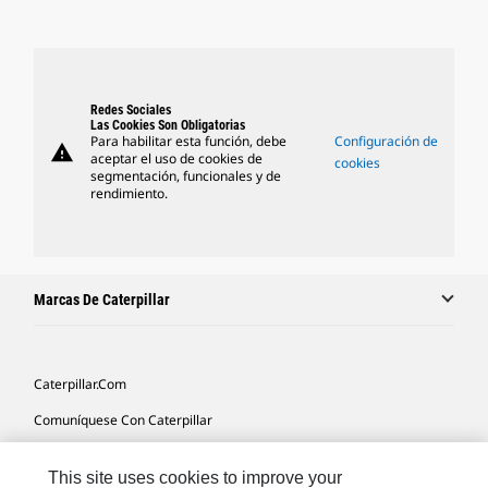
Redes Sociales
Las Cookies Son Obligatorias
Para habilitar esta función, debe
Configuración de
warning
aceptar el uso de cookies de
cookies
segmentación, funcionales y de
rendimiento.
Marcas De Caterpillar
Caterpillar.com
Comuníquese Con Caterpillar
Mis Preferencias De Marketing
This site uses cookies to improve your