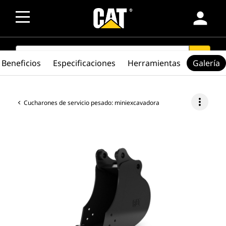
person
SEARCH
search
Beneficios
Especificaciones
Herramientas
Galería
more_vert
Cucharones de servicio pesado: miniexcavadora