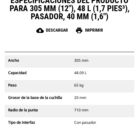
ESPECIFICACIONES DEL PRODUCTO
PARA 305 MM (12"), 48 L (1,7 PIES³),
PASADOR, 40 MM (1,6")
cloud_download
print
DESCARGAR
IMPRIMIR
Ancho
305 mm
Capacidad
48.09 L
Peso
65 kg
Grosor de la base de la cuchilla
20 mm
Radio de la punta
710 mm
Tipo de interfaz
Con pasador