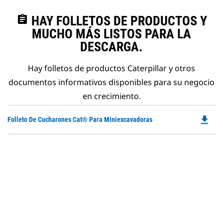
assignment
HAY FOLLETOS DE PRODUCTOS Y
MUCHO MÁS LISTOS PARA LA
DESCARGA.
Hay folletos de productos Caterpillar y otros
documentos informativos disponibles para su negocio
en crecimiento.
file_download
Do
Folleto De Cucharones Cat® Para Miniexcavadoras
P
O
in
a
N
Ta