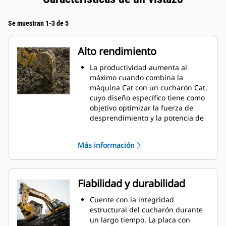
Se muestran 1-3 de 5
Alto rendimiento
La productividad aumenta al
máximo cuando combina la
máquina Cat con un cucharón Cat,
cuyo diseño específico tiene como
objetivo optimizar la fuerza de
desprendimiento y la potencia de
la máquina.
El perfil de revestimiento de doble
Más información
radio mejora el flujo de material
hacia el cucharón. El espacio libre
adicional del talón asegura que la
parte inferior del cucharón no se
Fiabilidad y durabilidad
arrastre, lo que reduce los costos
de mantenimiento.
Cuente con la integridad
El consumo de combustible
estructural del cucharón durante
alcanza el punto máximo durante
un largo tiempo. La placa con