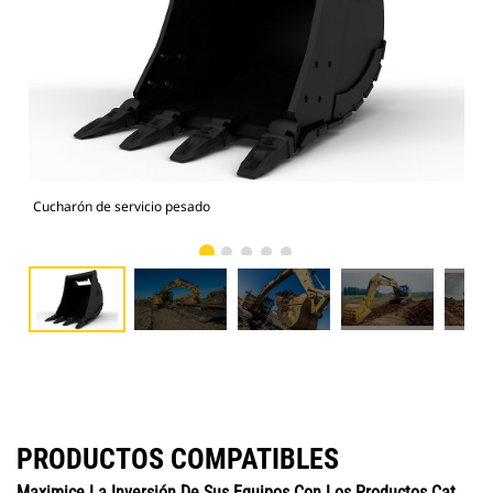
Cucharón de servicio pesado
325
PRODUCTOS COMPATIBLES
Maximice La Inversión De Sus Equipos Con Los Productos Cat