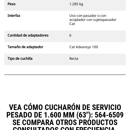
pestillo secundario del acoplador,
Peso
1.285 kg
siempre en la línea de visión del
operador.
Interfaz
Uso con pasador o con
Los acopladores con sujetapasador
acoplador con sujetapasador
Cat son compatibles con las
Cat
Excavadoras de Cadenas 311-352 y
con todas las excavadoras de
Cantidad de adaptadores
6
ruedas. También hay acopladores
de ancho para zanjado
Tamaño de adaptador
Cat Advansys 100
disponibles.
Los accesorios compatibles con el
Tipo de cuchilla
Recta
sistema acoplador especializado
CW emplean bisagras fijas de
acoplador rápido. Los acopladores
especializados CW cuentan con un
sistema de traba tipo cuña para
mantener la seguridad de los
accesorios.
Hay acopladores especializados
VEA CÓMO CUCHARÓN DE SERVICIO
CW disponibles para todas las
PESADO DE 1.600 MM (63"): 564-6509
excavadoras de ruedas y cadenas.
SE COMPARA OTROS PRODUCTOS