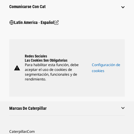
Comunicarse Con Cat
Latin America ‧ Español
Redes Sociales
Las Cookies Son Obligatorias
Para habilitar esta función, debe
Configuración de
warning
aceptar el uso de cookies de
cookies
segmentación, funcionales y de
rendimiento.
Marcas De Caterpillar
Caterpillar.com