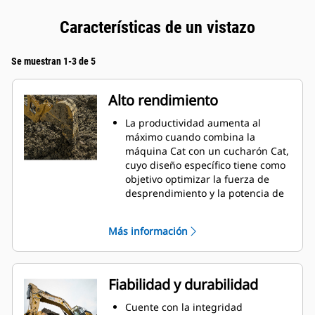
Características de un vistazo
Se muestran 1-3 de 5
Alto rendimiento
La productividad aumenta al
máximo cuando combina la
máquina Cat con un cucharón Cat,
cuyo diseño específico tiene como
objetivo optimizar la fuerza de
desprendimiento y la potencia de
la máquina.
El perfil de revestimiento de doble
Más información
radio mejora el flujo de material
hacia el cucharón. El espacio libre
adicional del talón asegura que la
parte inferior del cucharón no se
Fiabilidad y durabilidad
arrastre, lo que reduce los costos
de mantenimiento.
Cuente con la integridad