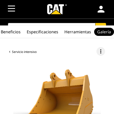
person
SEARCH
search
Beneficios
Especificaciones
Herramientas
Galería
more_vert
Servicio intensivo