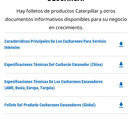
Hay folletos de productos Caterpillar y otros
documentos informativos disponibles para su negocio
en crecimiento.
Do
Características Principales De Los Cucharones Para Servicio
file_download
P
Intensivo
O
in
file_download
Do
Especificaciones Técnicas Del Cucharón Excavador (China)
a
P
N
O
Ta
Do
Especificaciones Técnicas De Los Cucharones Excavadores
in
file_download
P
(AME, Rusia, Europa, Turquía)
a
O
N
in
Ta
file_download
Do
Folleto Del Producto Cucharones Excavadores (global)
a
P
N
O
Ta
in
a