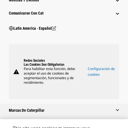
Noticias Y Eventos
Comunicarse Con Cat
Latin America ‧ Español
Redes Sociales
Las Cookies Son Obligatorias
Para habilitar esta función, debe
Configuración de
warning
aceptar el uso de cookies de
cookies
segmentación, funcionales y de
rendimiento.
Marcas De Caterpillar