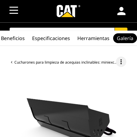
person
SEARCH
search
Beneficios
Especificaciones
Herramientas
Galería
more_vert
Cucharones para limpieza de acequias inclinables: miniexcavadora