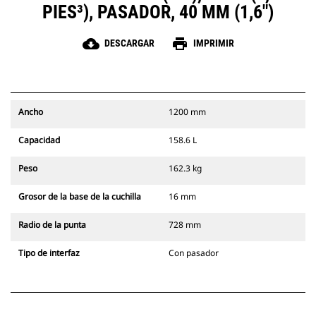
PIES³), PASADOR, 40 MM (1,6")
cloud_download
print
DESCARGAR
IMPRIMIR
Ancho
1200 mm
Capacidad
158.6 L
Peso
162.3 kg
Grosor de la base de la cuchilla
16 mm
Radio de la punta
728 mm
Tipo de interfaz
Con pasador