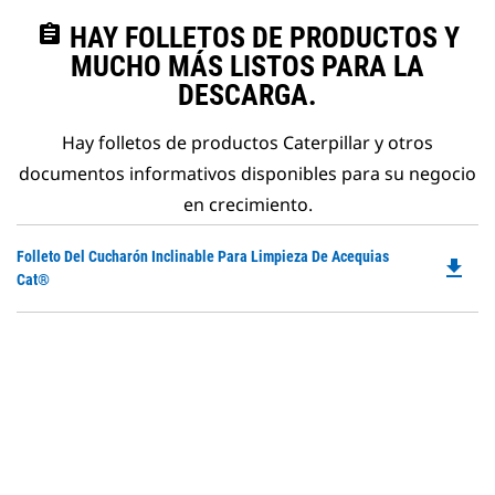
assignment
HAY FOLLETOS DE PRODUCTOS Y
MUCHO MÁS LISTOS PARA LA
DESCARGA.
Hay folletos de productos Caterpillar y otros
documentos informativos disponibles para su negocio
en crecimiento.
Do
Folleto Del Cucharón Inclinable Para Limpieza De Acequias
file_download
P
Cat®
O
in
a
N
Ta